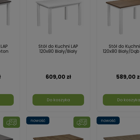
 LAP
Stół do Kuchni LAP
Stół do Kuchni
eton
120x80 Biały/Biały
120x80 Biały/Dąb
ł
609,00 zł
589,00 z
Do koszyka
Do koszyk
nowość
nowość