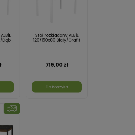
 ALB1L
Stół rozkładany ALB1L
y/Dąb
120/150x80 Biały/Grafit
ł
719,00 zł
a
Do koszyka