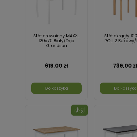
Stół drewniany MAX3L
Stół okrągły 10
120x70 Biały/Dąb
POLI 2 Bukowy/
Grandson
619,00 zł
739,00 z
Do koszyka
Do koszyka