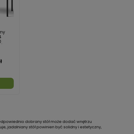
any
4
0
h/San
ł
a
. Odpowiednio dobrany stół może dodać wnętrzu
, jadalniany stół powinien być solidny i estetyczny,