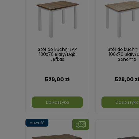
Stół do kuchni LAP
Stół do kuchni
100x70 Biały/Dąb
100x70 Biały/
Lefkas
Sonoma
529,00 zł
529,00 z
Do koszyka
Do koszyka
nowość