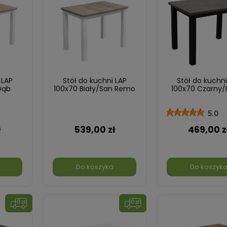
 LAP
Stół do kuchni LAP
Stół do kuchni
Dąb
100x70 Biały/San Remo
100x70 Czarny/
5.0
ł
539,00 zł
469,00 z
Do koszyka
Do koszyk