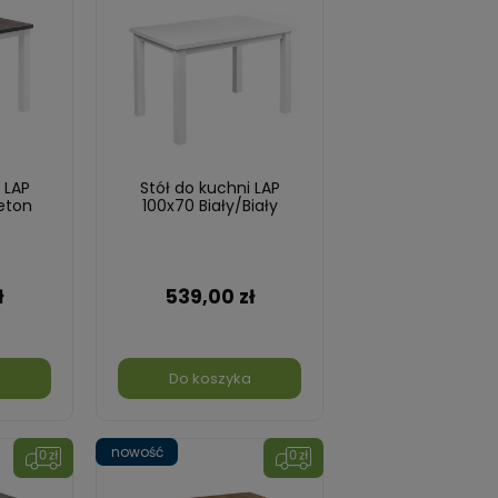
 LAP
Stół do kuchni LAP
eton
100x70 Biały/Biały
ł
539,00 zł
a
Do koszyka
nowość