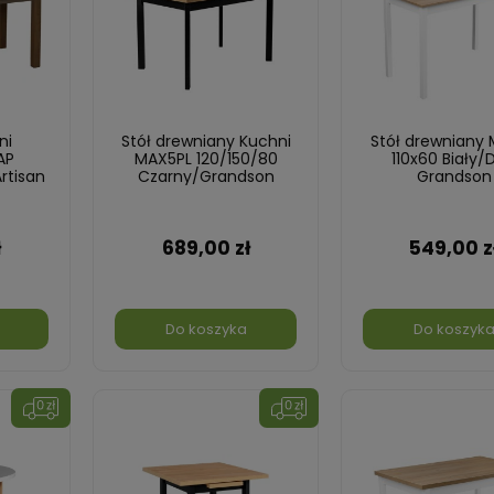
ni
Stół drewniany Kuchni
Stół drewniany
AP
MAX5PL 120/150/80
110x60 Biały/
rtisan
Czarny/Grandson
Grandson
ł
689,00 zł
549,00 z
Do koszyka
Do koszyk