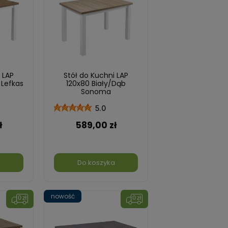
 LAP
Stół do Kuchni LAP
 Lefkas
120x80 Biały/Dąb
Sonoma
5.0
ł
589,00 zł
a
Do koszyka
nowość