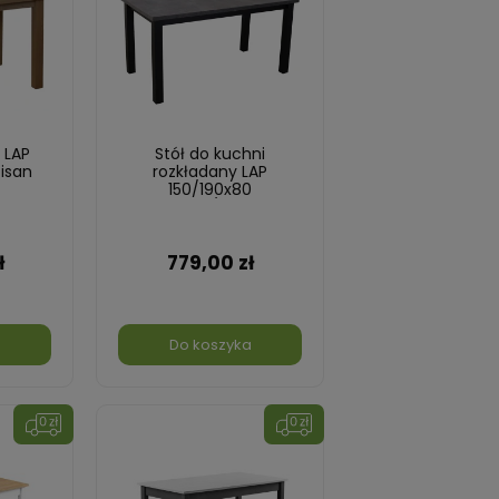
 LAP
Stół do kuchni
isan
rozkładany LAP
150/190x80
Czarny/Beton
ł
779,00 zł
a
Do koszyka