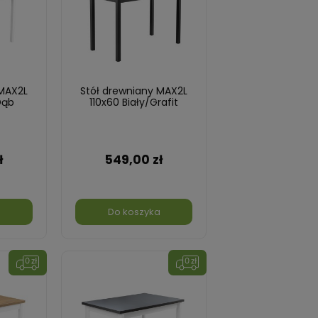
 MAX2L
Stół drewniany MAX2L
Dąb
110x60 Biały/Grafit
ł
549,00 zł
a
Do koszyka