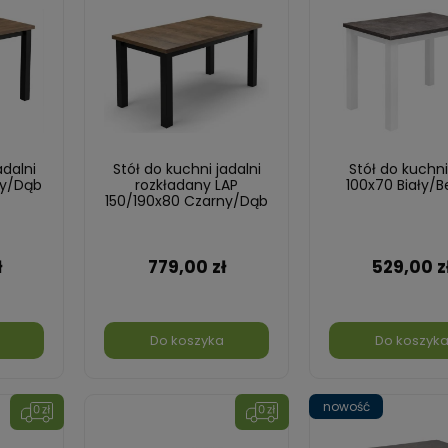
adalni
Stół do kuchni jadalni
Stół do kuchni
ny/Dąb
rozkładany LAP
100x70 Biały/B
150/190x80 Czarny/Dąb
Lefkas
ł
779,00 zł
529,00 z
Do koszyka
Do koszyk
nowość