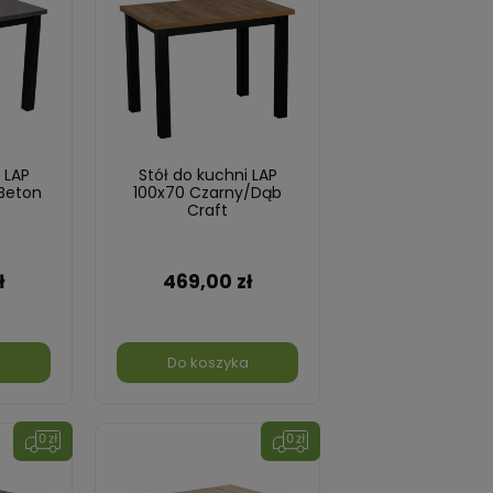
 LAP
Stół do kuchni LAP
Beton
100x70 Czarny/Dąb
Craft
ł
469,00 zł
a
Do koszyka