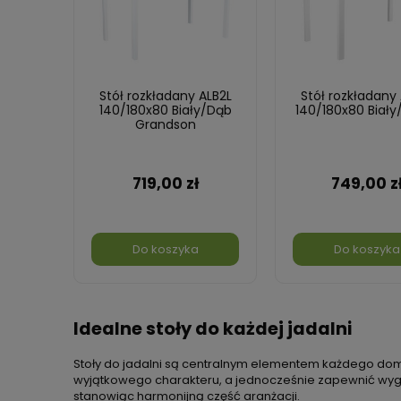
Stół rozkładany ALB2L
Stół rozkładany
140/180x80 Biały/Dąb
140/180x80 Biały/
Grandson
719,00 zł
749,00 z
Do koszyka
Do koszyka
Idealne stoły do każdej jadalni
Stoły do jadalni są centralnym elementem każdego domu
wyjątkowego charakteru, a jednocześnie zapewnić wygodę 
stanowiąc harmonijną część aranżacji.