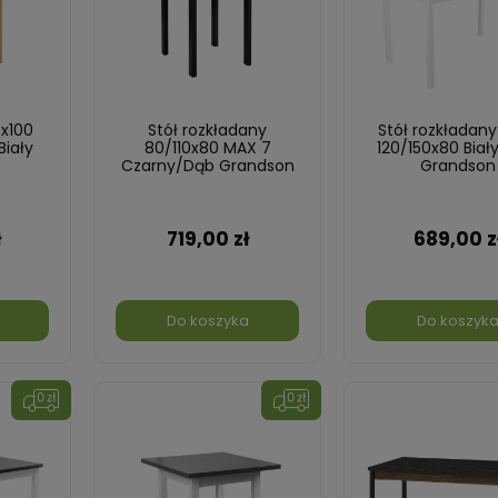
0x100
Stół rozkładany
Stół rozkładany
Biały
80/110x80 MAX 7
120/150x80 Biał
Czarny/Dąb Grandson
Grandson
ł
719,00 zł
689,00 z
Do koszyka
Do koszyk