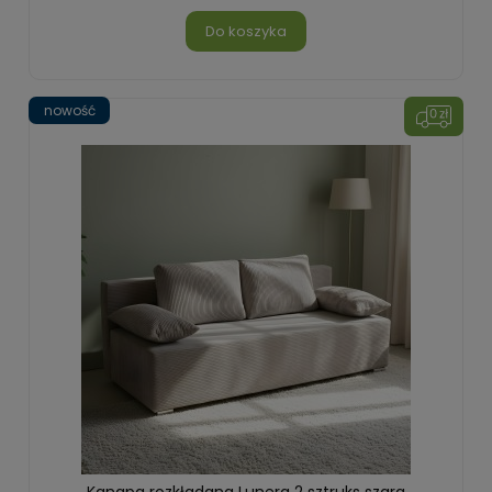
Do koszyka
nowość
Kanapa rozkładana Lunera 2 sztruks szara