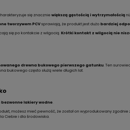
 charakteryzuje się znacznie
większą gęstością i wytrzymałością
ni
one tworzywem PCV
sprawiają, że produkt jest dużo
bardziej odpo
cają się po kontakcie z wilgocią.
Krótki kontakt z wilgocią nie nis
nowanego drewna bukowego pierwszego gatunku
. Ten surowie
a bukowego często służą wiele długich lat.
sko
i bezwonne lakiery wodne
.
produkt, możesz mieć pewność, że został on wyprodukowany zgodnie
 Ciebie i dla środowiska.