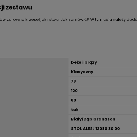
ji zestawu
ów zarówno krzeseł jak i stołu. Jak zamówić? W tym celu należy doda
beże i brązy
Klasyczny
78
120
80
tak
Biały/Dąb Grandson
STOL ALB1L 12080 30 00