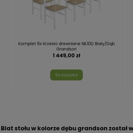
Komplet 6x Krzesło drewniane NIL10D Biały/Dąb
Grandson
1 449,00 zł
Do koszyka
ł. Blat stołu w kolorze dębu grandson zosta