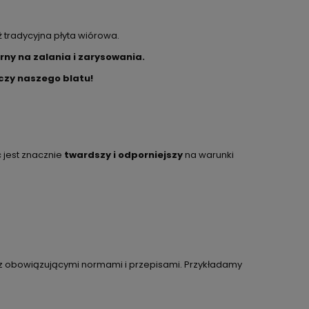
ż tradycyjna płyta wiórowa.
rny na zalania i zarysowania.
zczy naszego blatu!
c jest znacznie
twardszy i odporniejszy
na warunki
 z obowiązującymi normami i przepisami. Przykładamy