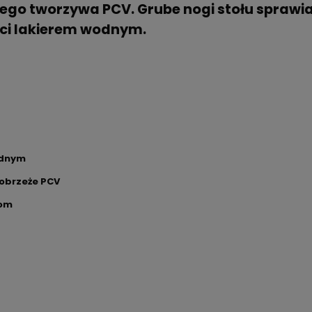
o tworzywa PCV. Grube nogi stołu sprawiają
ci lakierem wodnym.
odnym
 obrzeże PCV
gom