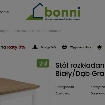
ocje
dany ALB1L 120/150x80 Biały/Dąb Grandson
Stół rozkładan
Biały/Dąb Gr
Dostępność:
na wycze
Dostawa:
Darmow