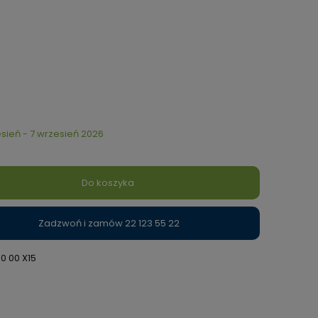
sień - 7 wrzesień 2026
Do koszyka
Zadzwoń i zamów 22 123 55 22
30 00 X15