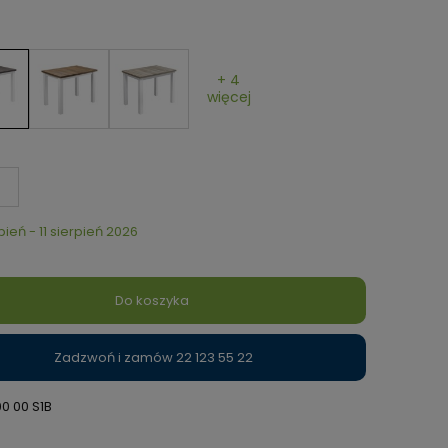
+ 4
więcej
rpień - 11 sierpień 2026
Do koszyka
Zadzwoń i zamów 22 123 55 22
00 00 S1B