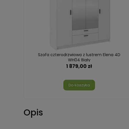
ton
Szafa czterodrzwiowa z lustrem Elena 4D
WH04 Biały
1 879,00 zł
Do koszyka
Opis