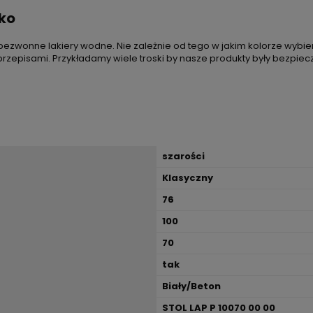
sko
bezwonne lakiery wodne. Nie zależnie od tego w jakim kolorze wybie
episami. Przykładamy wiele troski by nasze produkty były bezpiecz
szarości
Klasyczny
76
100
70
tak
Biały/Beton
STOL LAP P 10070 00 00