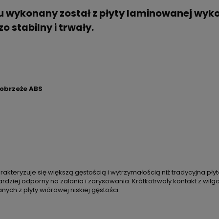
ołu wykonany został z płyty laminowanej wy
o stabilny i trwały.
 obrzeże ABS
charakteryzuje się większą gęstością i wytrzymałością niż tradycyjna
dziej odporny na zalania i zarysowania. Krótkotrwały kontakt z wilg
ych z płyty wiórowej niskiej gęstości.