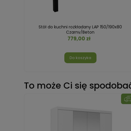
ton
Stół do kuchni rozkładany LAP 150/190x80
Czarny/Beton
779,00 zł
Do koszyka
To może Ci się spodoba