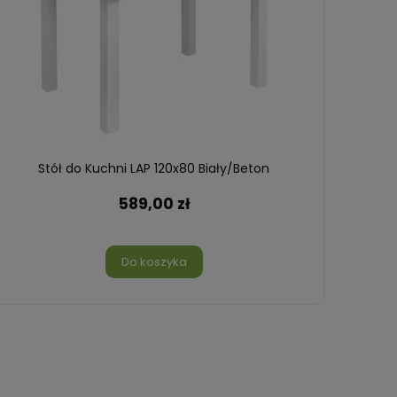
Stół do Kuchni LAP 120x80 Biały/Beton
Stó
589,00 zł
Do koszyka