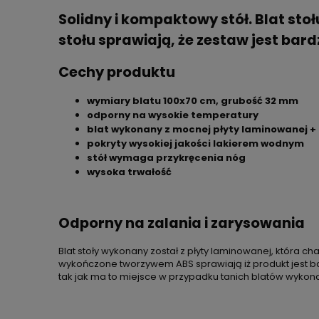
Solidny i kompaktowy stół. Blat st
stołu sprawiają, że zestaw jest bardz
Cechy produktu
wymiary blatu 100x70 cm, grubość 32 mm
odporny na wysokie temperatury
blat wykonany z mocnej płyty laminowanej +
pokryty wysokiej jakości lakierem wodnym
stół wymaga przykręcenia nóg
wysoka trwałość
Odporny na zalania i zarysowania
Blat stoły wykonany został z płyty laminowanej, która 
wykończone tworzywem ABS sprawiają iż produkt jest bar
tak jak ma to miejsce w przypadku tanich blatów wykonan