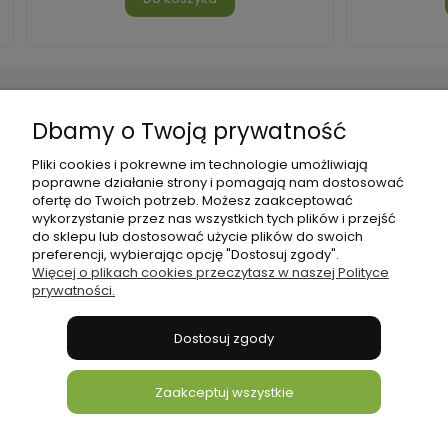
Dbamy o Twoją prywatność
Pomoc
Pliki cookies i pokrewne im technologie umożliwiają
poprawne działanie strony i pomagają nam dostosować
Płatności i dostawa
ofertę do Twoich potrzeb. Możesz zaakceptować
wykorzystanie przez nas wszystkich tych plików i przejść
do sklepu lub dostosować użycie plików do swoich
Informacje
preferencji, wybierając opcję "Dostosuj zgody".
Więcej o plikach cookies przeczytasz w naszej Polityce
prywatności.
O nas
Dostosuj zgody
bonni
Zaakceptuj wszystkie