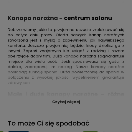
Kanapa narożna
- centrum salonu
Dobrze wiemy jakie to przyjemne uczucie zrelaksować się
po całym dniu pracy. Oferta naszych kanap narożnych
stworzona jest z myślą o zapewnieniu jak największego
komfortu. Jeszcze przyjemniej będzie, kiedy dzielisz go z
innymi. Zaproś znajomych lub usiądź z rodziną i razem
obejrzyjcie dobry film. Duża
kanapa
narożna zagwarantuje
miejsce dla wielu osób. Jeśli spodziewasz się gości z
daleka, zaproponuj im nocleg. Nasze
kanapy narożne
posiadają funkcję spania
! Duża powierzchnię do spania w
połączeniu z wysokiej jakości wypełnieniem gwarantuje
zdrowy sen.
Małe i duże kanapy narożne – różne
Czytaj więcej
rozmiary dla różnych wymagań
W pokoju i sypialni każdy centymetr ma znaczenie. W rogach
pomieszczeń często tracimy znaczne ilości wolnej
To może Ci się spodobać
przestrzeni.
Kanapa narożna
, dzięki swoim kształtom, ułatwi
Ci jej wykorzystanie. Idealnie dopasowany mebel to nie tylko