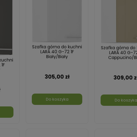
Szafka górna do kuchni
Szafka górna do
LARA 40 G-72 1F
LARA 40 G-72
Biały/Biały
Cappucino/Bi
kuchni
 1F
y
305,00 zł
309,00 z
ł
Do koszyka
Do koszyk