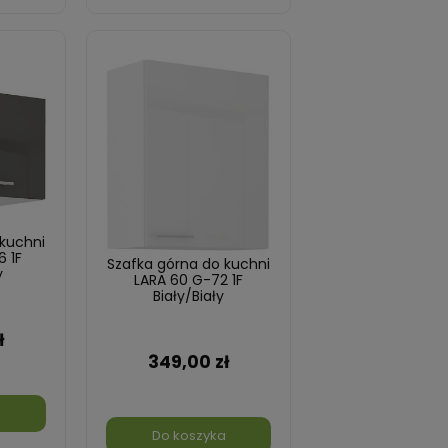
 kuchni
6 1F
Szafka górna do kuchni
y
LARA 60 G-72 1F
Biały/Biały
ł
349,00 zł
a
Do koszyka