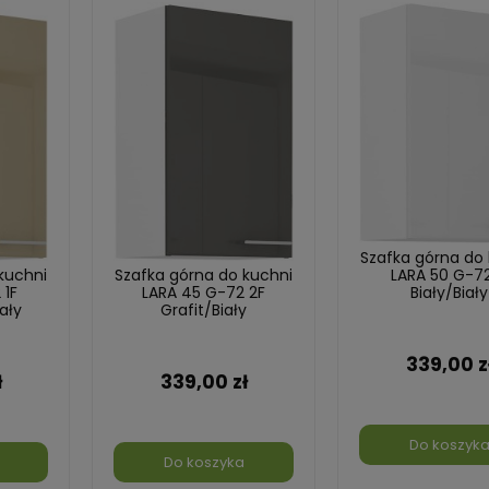
Szafka górna do
kuchni
Szafka górna do kuchni
LARA 50 G-72
 1F
LARA 45 G-72 2F
Biały/Biały
ały
Grafit/Biały
339,00 z
ł
339,00 zł
Do koszyk
Do koszyka