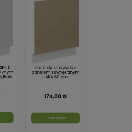
rki z
Front do zmywarki z
trznym
panelem zewnętrznym
/Biały
LARA 60 cm
Cappucino/Biały
ł
174,00 zł
a
Do koszyka