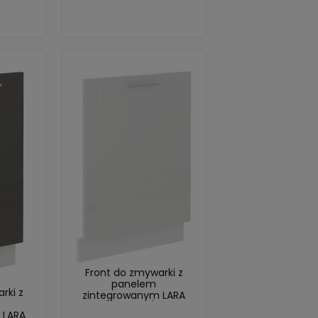
Front do zmywarki z
panelem
rki z
zintegrowanym LARA
60 cm Biały/Biały
 LARA