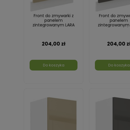
Front do zmywarki z
Front do zmywa
panelem
panelem
zintegrowanym LARA
zintegrowanym
60 cm
60 cm Grafit/B
Cappucino/Biały
204,00 zł
204,00 z
Do koszyka
Do koszyka