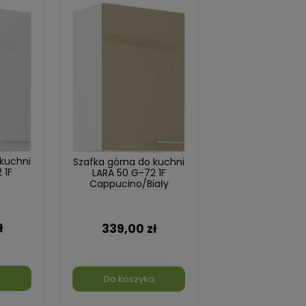
 kuchni
Szafka górna do kuchni
 1F
LARA 50 G-72 1F
Cappucino/Biały
ł
339,00 zł
a
Do koszyka