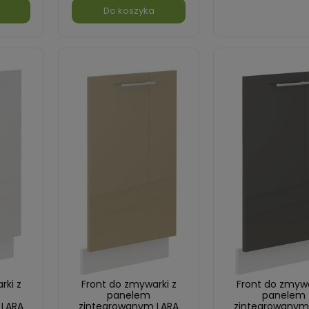
Do koszyka
rki z
Front do zmywarki z
Front do zmywa
panelem
panelem
 LARA
zintegrowanym LARA
zintegrowanym