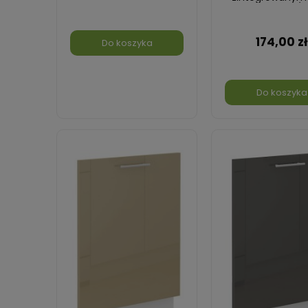
45 cm Biały/B
174,00 zł
Do koszyka
Do koszyka