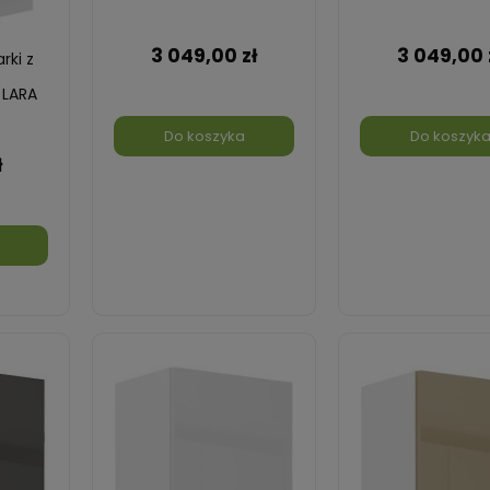
3 049,00 zł
3 049,00 
rki z
 LARA
iały
Do koszyka
Do koszyk
ł