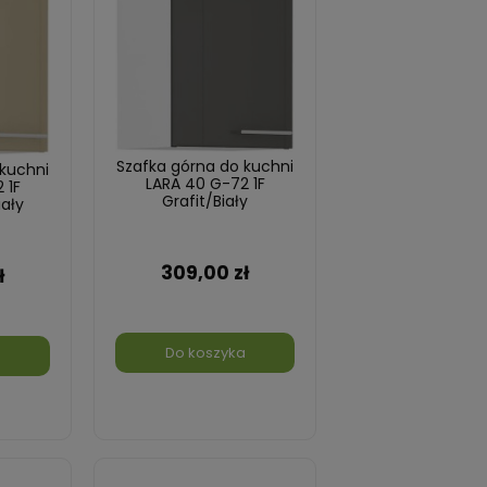
Szafka górna do kuchni
 kuchni
LARA 40 G-72 1F
 1F
Grafit/Biały
ały
309,00 zł
ł
Do koszyka
a