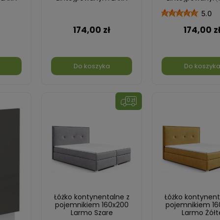
iały
45 cm
45 cm Grafit/B
Cappucino/Biały
5.0
174,00 zł
174,00 z
Do koszyka
Do koszyk
Łóżko kontynentalne z
Łóżko kontynent
pojemnikiem 160x200
pojemnikiem 16
Larmo Szare
Larmo Żółt