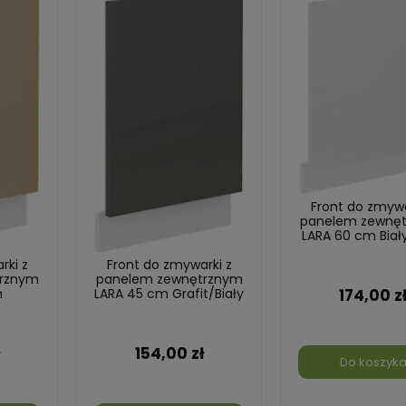
Front do zmywa
panelem zewnę
LARA 60 cm Biały
rki z
Front do zmywarki z
rznym
panelem zewnętrznym
174,00 z
m
LARA 45 cm Grafit/Biały
ały
154,00 zł
Do koszyk