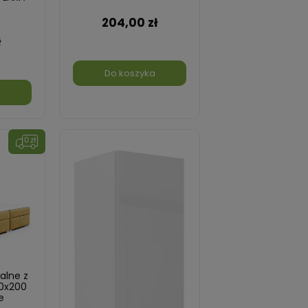
iały
204,00 zł
ł
Do koszyka
a
alne z
0x200
e