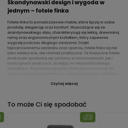
Skandynawski design i wygoda w
jednym – fotele finka
Fotele finka to ponadczasowe meble, które łączą w sobie
prostotę, elegancję oraz komfort. Wywodzące się ze
skandynawskiego stylu, charakteryzują się lekką, drewnianą
ramą oraz ergonomicznym kształtem, który zapewnia
wygodę podczas długiego siedzenia. Dzięki
tapicerowanemu siedzisku oraz oparciu, fotele finka są nie
tylko estetyczne, ale również praktyczne. Te klasyczne fotele
doskonale sprawdzą się zarówno w nowoczesnych, jak i
tradycyjnych wnętrzach, dodając im niepowtarzalnego
charakteru. W podobny sposób
fotele jednoosobowe do
spania
oferują funkcjonalność i elegancję, łącząc estetykę z
wygodą.
Czytaj więcej
Minimalistyczny design i codzienny
komfort
To może Ci się spodobać
Fotele typu finka to idealne rozwiązanie dla osób, które
cenią sobie komfort oraz minimalistyczny design. Fotel ten,
dzięki swojej ergonomicznej konstrukcji, oferuje doskonałe
podparcie dla pleców, co sprawia, że jest idealny do