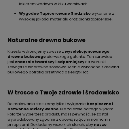
lakierem wodnym w kilku warstwach
Wygodne Tapicerowane Siedzisko
wykonane z
wysokiej jakości materiału oraz pianki tapicerskiej
Naturalne drewno bukowe
Krzesła wykonujemy zawsze z
wyselekcjonowanego
drewna bukowego
pierwszego gatunku. Ten surowiec
jest
znacznie twardszy i odporniejszy
na warunki
zewnętrze niż drewno sosnowe. Meble wykonane z drewna
bukowego potrafią przetrwać dziesiątki lat.
W trosce o Twoje zdrowie i środowisko
Do malowania stosujemy tylko i wyłącznie
bezpieczne i
bezwonne lakiery wodne
. Nie zależnie od tego w jakim
kolorze wybierzesz produkt, masz pewność, że został
wyprodukowany zgodnie z obowiązującymi normami i
przepisami. Dokładamy wszelkich starań, aby
nasze