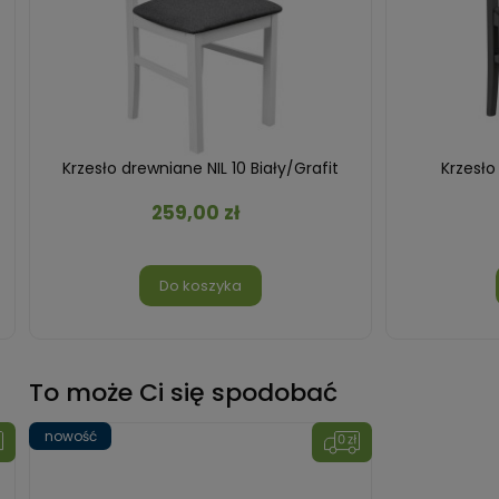
Krzesło drewniane NIL 10 Biały/Grafit
Krzesło
259,00 zł
Do koszyka
To może Ci się spodobać
nowość