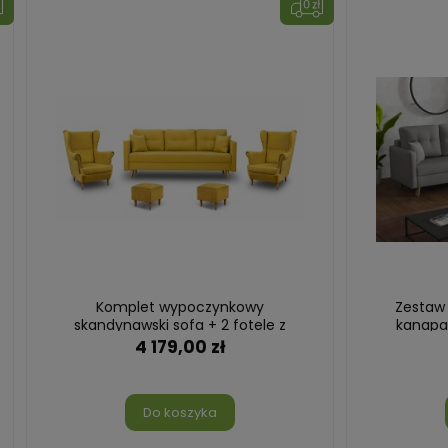
Komplet wypoczynkowy
Zestaw
skandynawski sofa + 2 fotele z
kanapa 
podnóżkami Żółty
4 179,00 zł
Do koszyka