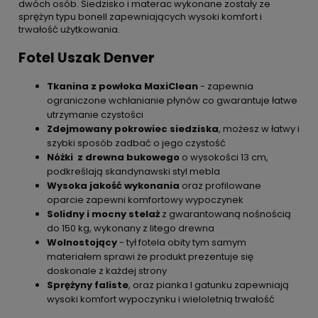
dwóch osób. Siedzisko i materac wykonane zostały ze
sprężyn typu bonell zapewniających wysoki komfort i
trwałość użytkowania.
Fotel Uszak Denver
Tkanina z powłoka MaxiClean
- zapewnia
ograniczone wchłanianie płynów co gwarantuje łatwe
utrzymanie czystości
Zdejmowany pokrowiec siedziska
, możesz w łatwy i
szybki sposób zadbać o jego czystość
Nóżki z drewna bukowego
o wysokości 13 cm,
podkreślają skandynawski styl mebla
Wysoka jakość wykonania
oraz profilowane
oparcie zapewni komfortowy wypoczynek
Solidny i mocny stelaż
z gwarantowaną nośnością
do 150 kg, wykonany z litego drewna
Wolnostojący
- tył fotela obity tym samym
materiałem sprawi że produkt prezentuje się
doskonale z każdej strony
Sprężyny faliste
, oraz pianka I gatunku zapewniają
wysoki komfort wypoczynku i wieloletnią trwałość