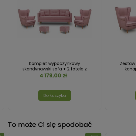
Komplet wypoczynkowy
Zestaw
skandynawski sofa + 2 fotele z
kana
podnóżkami Różowy
4 179,00 zł
Do koszyka
To może Ci się spodobać