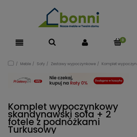
Meble
Sofy
Zestawy wypoczynkowe
Komplet wypoczynk
Komplet wypoczynkowy
skandynawski sofa + 2
fotele z podnóżkami
Turkusowy