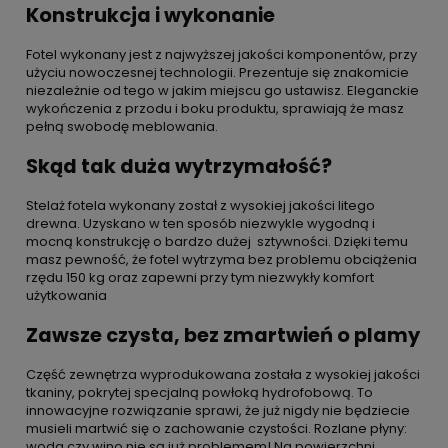
Konstrukcja i wykonanie
Fotel wykonany jest z najwyższej jakości komponentów, przy
użyciu nowoczesnej technologii. Prezentuje się znakomicie
niezależnie od tego w jakim miejscu go ustawisz. Eleganckie
wykończenia z przodu i boku produktu, sprawiają że masz
pełną swobodę meblowania.
Skąd tak duża wytrzymałość?
Stelaż fotela wykonany został z wysokiej jakości litego
drewna. Uzyskano w ten sposób niezwykle wygodną i
mocną konstrukcję o bardzo dużej sztywności. Dzięki temu
masz pewność, że fotel wytrzyma bez problemu obciążenia
rzędu 150 kg oraz zapewni przy tym niezwykły komfort
użytkowania
Zawsze czysta, bez zmartwień o plamy
Część zewnętrza wyprodukowana została z wysokiej jakości
tkaniny, pokrytej specjalną powłoką hydrofobową. To
innowacyjne rozwiązanie sprawi, że już nigdy nie będziecie
musieli martwić się o zachowanie czystości. Rozlane płyny:
woda czy wino nie są już problemem! Na powierzchni