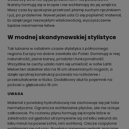
tkaniny formują się w krople i nie wchłaniają do jej wnętrza.
Masz czas by spokojnie przetrzeć plamę suchym ręcznikiem.
I już, po problemie. Nawet jeżeli uda Ci się poplamić materiał,
to dzięki jego niezwykłym właściwością, wyczyszczenie
będzie niezmiernie łatwe.
W modnej skandynawskiej stylistyce
Tak lubiana w ostatnim czasie stylistyka z północnego
regionu Europy na dobre zawitała do Polski. Dominują w niej
naturalność, jasne barwy, prostota i funkcjonalność.
Wszystkie te cechy udało nam się umieścić w sofie Lahti.
Mebel ten stabilnie stoi na 16 cm drewnianych nogach, a
dzięki sprytnej konstrukcji pozwala na rozłożenie i
przekształcenie w łózko. Dodatkowy atut to pojemnik na
pościel o głębokości 16 cm.
UWAGA
Materiał z powłoką hydrofobową nie zachowuje się jak folia
hermetyczna. Ogranicza wchłanianie płynów, ale nie izoluje
całkowicie. Po rozlaniu płynu formują się krople które w
zależności od gęstości utrzymywane są od kilku sekund do
kilku minut na powierzchni, nim wchłoną. Ciecze rozpylone
wchłaniają się od razu. Powłoka zapewnia jednak znacznie