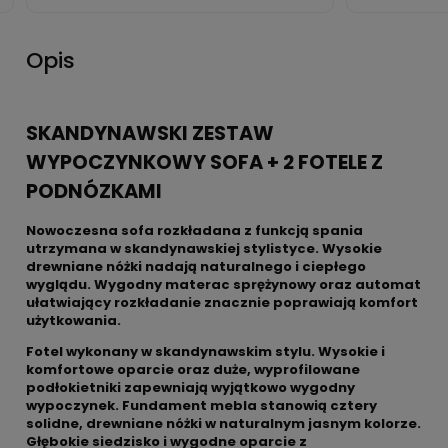
Opis
SKANDYNAWSKI ZESTAW
WYPOCZYNKOWY SOFA + 2 FOTELE Z
PODNÓZKAMI
Nowoczesna sofa rozkładana z funkcją spania
utrzymana w skandynawskiej stylistyce. Wysokie
drewniane nóżki nadają naturalnego i ciepłego
wyglądu. Wygodny materac sprężynowy oraz automat
ułatwiający rozkładanie znacznie poprawiają komfort
użytkowania.
Fotel wykonany w skandynawskim stylu. Wysokie i
komfortowe oparcie oraz duże, wyprofilowane
podłokietniki zapewniają wyjątkowo wygodny
wypoczynek. Fundament mebla stanowią cztery
solidne, drewniane nóżki w naturalnym jasnym kolorze.
Głębokie siedzisko i wygodne oparcie z