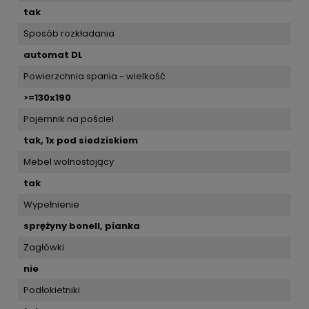
tak
Sposób rozkładania
automat DL
Powierzchnia spania - wielkość
>=130x190
Pojemnik na pościel
tak, 1x pod siedziskiem
Mebel wolnostojący
tak
Wypełnienie
sprężyny bonell, pianka
Zagłówki
nie
Podłokietniki