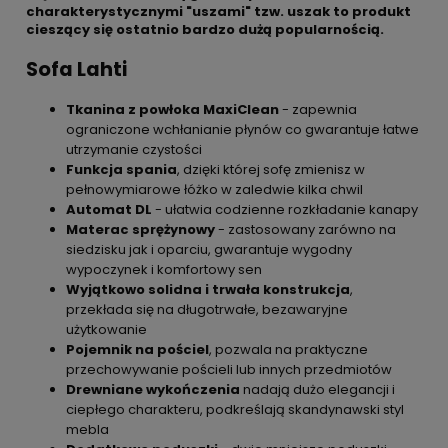
charakterystycznymi "uszami" tzw. uszak to produkt
cieszący się ostatnio bardzo dużą popularnością.
Sofa Lahti
Tkanina z powłoka MaxiClean
- zapewnia
ograniczone wchłanianie płynów co gwarantuje łatwe
utrzymanie czystości
Funkcja spania
, dzięki której sofę zmienisz w
pełnowymiarowe łóżko w zaledwie kilka chwil
Automat DL
- ułatwia codzienne rozkładanie kanapy
Materac sprężynowy
- zastosowany zarówno na
siedzisku jak i oparciu, gwarantuje wygodny
wypoczynek i komfortowy sen
Wyjątkowo solidna i trwała konstrukcja
,
przekłada się na długotrwałe, bezawaryjne
użytkowanie
Pojemnik na pościel
, pozwala na praktyczne
przechowywanie pościeli lub innych przedmiotów
Drewniane wykończenia
nadają dużo elegancji i
ciepłego charakteru, podkreślają skandynawski styl
mebla