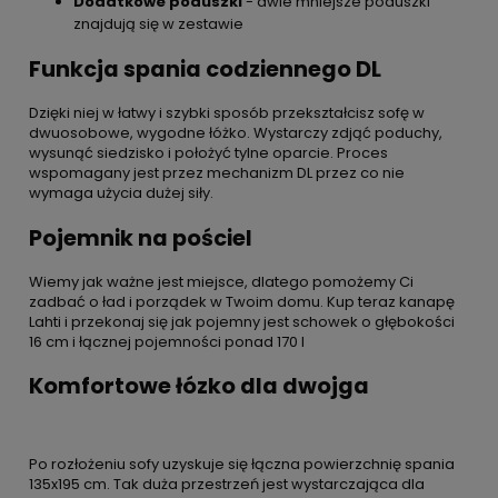
Dodatkowe poduszki
- dwie mniejsze poduszki
znajdują się w zestawie
Funkcja spania codziennego DL
Dzięki niej w łatwy i szybki sposób przekształcisz sofę w
dwuosobowe, wygodne łóżko. Wystarczy zdjąć poduchy,
wysunąć siedzisko i położyć tylne oparcie. Proces
wspomagany jest przez mechanizm DL przez co nie
wymaga użycia dużej siły.
Pojemnik na pościel
Wiemy jak ważne jest miejsce, dlatego pomożemy Ci
zadbać o ład i porządek w Twoim domu. Kup teraz kanapę
Lahti i przekonaj się jak pojemny jest schowek o głębokości
16 cm i łącznej pojemności ponad 170 l
Komfortowe łózko dla dwojga
Po rozłożeniu sofy uzyskuje się łączna powierzchnię spania
135x195 cm. Tak duża przestrzeń jest wystarczająca dla