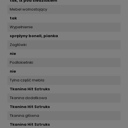
tak, 1x pod siedziskiem
Mebel wolnostojący
tak
Wypełnienie
sprężyny bonell, pianka
Zagłówki
nie
Podłokietniki
nie
Tylna część mebla
Tkanina Hit Sztruks
Tkanina dodatkowa
Tkanina Hit Sztruks
Tkanina główna
Tkanina Hit Sztruks