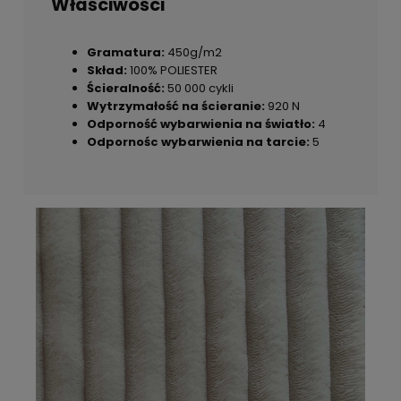
Właściwości
Gramatura:
450g/m2
Skład:
100% POLIESTER
Ścieralność:
50 000 cykli
Wytrzymałość na ścieranie:
920 N
Odporność wybarwienia na światło:
4
Odpornośc wybarwienia na tarcie:
5