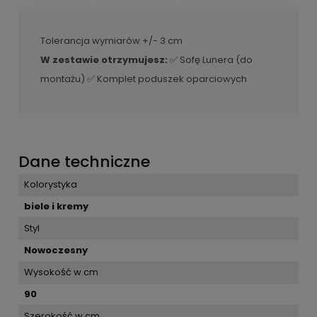
Tolerancja wymiarów +/- 3 cm
W zestawie otrzymujesz:
✅ Sofę Lunera (do
montażu) ✅ Komplet poduszek oparciowych
Dane techniczne
Kolorystyka
biele i kremy
Styl
Nowoczesny
Wysokość w cm
90
Szerokość w cm