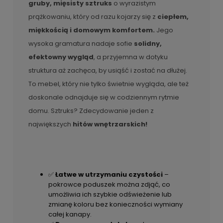
gruby, mięsisty sztruks
o wyrazistym
prążkowaniu, który od razu kojarzy się z
ciepłem,
miękkością i domowym komfortem.
Jego
wysoka gramatura nadaje sofie
solidny,
efektowny wygląd
, a przyjemna w dotyku
struktura aż zachęca, by usiąść i zostać na dłużej.
To mebel, który nie tylko świetnie wygląda, ale też
doskonale odnajduje się w codziennym rytmie
domu. Sztruks? Zdecydowanie jeden z
największych
hitów wnętrzarskich!
✅
Łatwe w utrzymaniu czystości
–
pokrowce poduszek można zdjąć, co
umożliwia ich szybkie odświeżenie lub
zmianę koloru bez konieczności wymiany
całej kanapy.