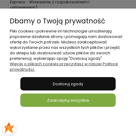
Express - Wniesienie z rozpakowaniem i
ustawieniem)
Dbamy o Twoją prywatność
Odbiór osobisty
(Odbiór w magazynie firmy:
0,00 zł
Jankowy 1D, 63-604 Baranów (Po
wcześniejszym ustaleniu terminu odbioru))
Pliki cookies i pokrewne im technologie umożliwiają
poprawne działanie strony i pomagają nam dostosować
ofertę do Twoich potrzeb. Możesz zaakceptować
wykorzystanie przez nas wszystkich tych plików i przejść
do sklepu lub dostosować użycie plików do swoich
preferencji, wybierając opcję "Dostosuj zgody".
Więcej o plikach cookies przeczytasz w naszej Polityce
prywatności.
Pomoc
Dostosuj zgody
Płatności i dostawa
Zaakceptuj wszystkie
Informacje
O nas