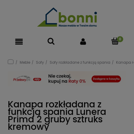
Meble
Sofy
Sofy rozkładane z funkcją spania
Kanapa ro
Kanapa rozkładana z
funkcją spania Lunera
Prima 2 gruby sztruks
kremowy