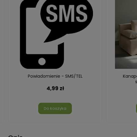
Powiadomienie - SMS/TEL
Kanapa rozkł
sztruks
4,99 zł
1 101
Do koszyka
Do k