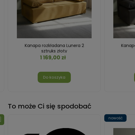
Kanapa rozkładana Lunera 2
Kanapa
sztruks złoty
1 169,00 zł
Do koszyka
To może Ci się spodobać
nowość