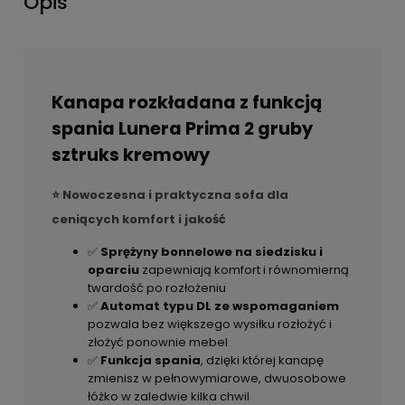
Opis
Kanapa rozkładana z funkcją
spania Lunera Prima 2 gruby
sztruks kremowy
⭐ Nowoczesna i praktyczna sofa dla
ceniących komfort i jakość
✅
Sprężyny bonnelowe na siedzisku i
oparciu
zapewniają komfort i równomierną
twardość po rozłożeniu
✅
Automat typu DL ze wspomaganiem
pozwala bez większego wysiłku rozłożyć i
złożyć ponownie mebel
✅
Funkcja spania
, dzięki której kanapę
zmienisz w pełnowymiarowe, dwuosobowe
łóżko w zaledwie kilka chwil