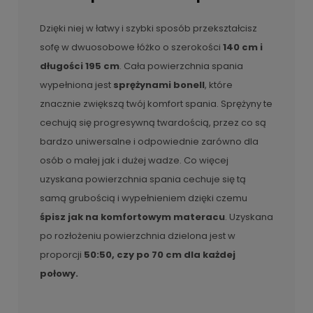
Dzięki niej w łatwy i szybki sposób przekształcisz
sofę w dwuosobowe łóżko o szerokości
140 cm i
długości 195 cm
. Cała powierzchnia spania
wypełniona jest
sprężynami bonell
, które
znacznie zwiększą twój komfort spania. Sprężyny te
cechują się progresywną twardością, przez co są
bardzo uniwersalne i odpowiednie zarówno dla
osób o małej jak i dużej wadze. Co więcej
uzyskana powierzchnia spania cechuje się tą
samą grubością i wypełnieniem dzięki czemu
śpisz jak na komfortowym materacu
. Uzyskana
po rozłożeniu powierzchnia dzielona jest w
proporcji
50:50, czy po 70 cm dla każdej
połowy.