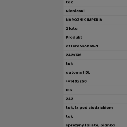
tak
Niebieski
NAROZNIK IMPERIA
2 lata
Produkt
czteroosobowa
242x136
tak
automat DL
>=140x250
136
242
tak, 1x pod siedziskiem
tak
spreżyny faliste, pianka