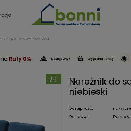
ocje
onu Imperia lewy niebieski
Narożnik do s
niebieski
Dostępność:
na wycze
Dostawa:
Darmow