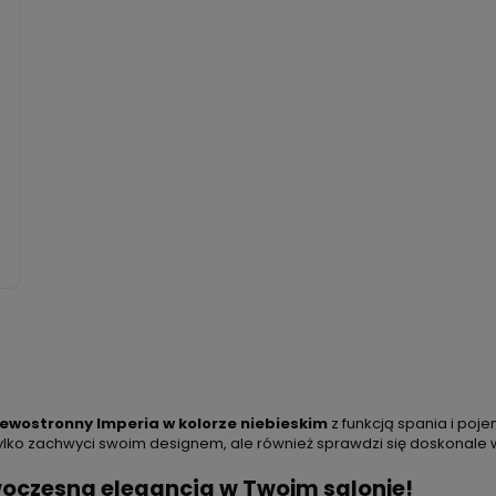
lewostronny Imperia w kolorze niebieskim
z funkcją spania i po
 tylko zachwyci swoim designem, ale również sprawdzi się doskonale
oczesna elegancja w Twoim salonie!