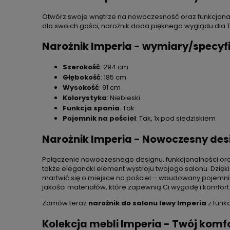
Otwórz swoje wnętrze na nowoczesność oraz funkcjonal
dla swoich gości, narożnik doda pięknego wyglądu dla 
Narożnik Imperia - wymiary/specyfi
Szerokość
: 294 cm
Głębokość
: 185 cm
Wysokość
: 91 cm
Kolorystyka
: Niebieski
Funkcja spania
: Tak
Pojemnik na pościel
: Tak, 1x pod siedziskiem
Narożnik Imperia - Nowoczesny desi
Połączenie nowoczesnego designu, funkcjonalności oraz
także elegancki element wystroju twojego salonu. Dzięk
martwić się o miejsce na pościel – wbudowany pojemn
jakości materiałów, które zapewnią Ci wygodę i komfort 
Zamów teraz
narożnik do salonu lewy Imperia
z funk
Kolekcja mebli Imperia - Twój komfo