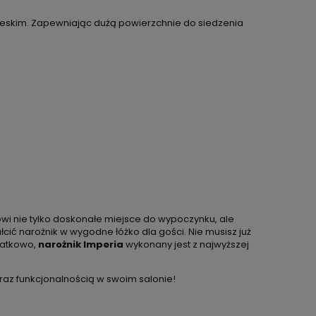
ieskim. Zapewniając dużą powierzchnie do siedzenia
wi nie tylko doskonałe miejsce do wypoczynku, ale
ić narożnik w wygodne łóżko dla gości. Nie musisz już
datkowo,
narożnik Imperia
wykonany jest z najwyższej
raz funkcjonalnością w swoim salonie!