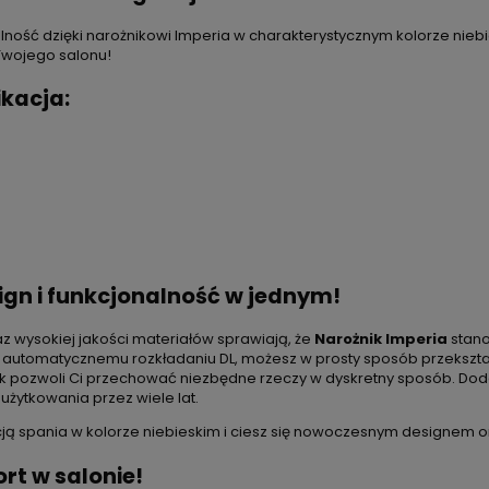
ność dzięki narożnikowi Imperia w charakterystycznym kolorze nieb
Twojego salonu!
kacja:
gn i funkcjonalność w jednym!
 wysokiej jakości materiałów sprawiają, że
Narożnik Imperia
stano
i automatycznemu rozkładaniu DL, możesz w prosty sposób przekształc
ik pozwoli Ci przechować niezbędne rzeczy w dyskretny sposób. Do
użytkowania przez wiele lat.
cją spania w kolorze niebieskim i ciesz się nowoczesnym designem o
rt w salonie!