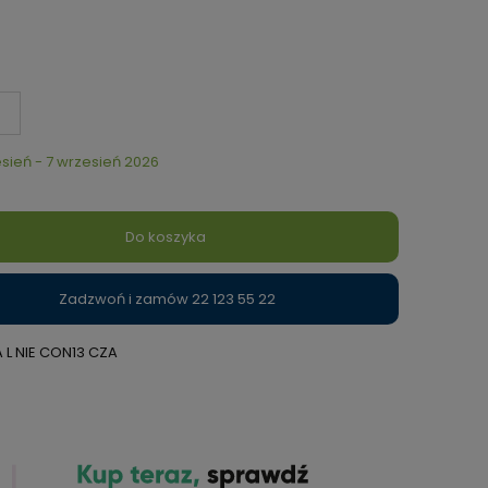
sień - 7 wrzesień 2026
Do koszyka
Zadzwoń i zamów 22 123 55 22
 L NIE CON13 CZA