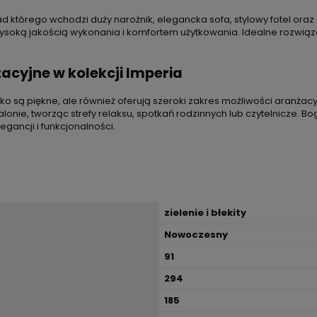
ład którego wchodzi duży narożnik, elegancka sofa, stylowy fotel o
wysoką jakością wykonania i komfortem użytkowania. Idealne rozwiąz
acyjne w kolekcji Imperia
lko są piękne, ale również oferują szeroki zakres możliwości aranżacy
onie, tworząc strefy relaksu, spotkań rodzinnych lub czytelnicze. 
egancji i funkcjonalności.
zielenie i błekity
Nowoczesny
91
294
185