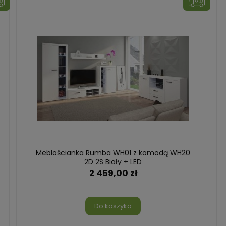
Meblościanka Rumba WH01 z komodą WH20
2D 2S Biały + LED
2 459,00 zł
Do koszyka