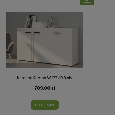
Komoda Rumba WH22 3D Biały
Mebl
709,00 zł
Do koszyka