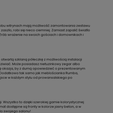
w obu witrynach mają możliwość zamontowania zestawu
szło, robi się nieco ciemniej. Zamiast zapalić światło
Zrób wrażenie na swoich gościach i domownikach i
otwartą szklaną półeczkę z możliwością instalacji
dziwiać. Może posiadasz nietuzinkowy zegar albo
się okazja, by z dumą opowiedzieć o prezentowanym
 Dodatkowo tak samo jak meblościanka Rumba,
ejsce w każdym stylu od prowansalskiego po
Wszystko to dzięki szerokiej gamie kolorystycznej
at dostępne są fronty w kolorze jasny beton, a w
do swojego salonu!