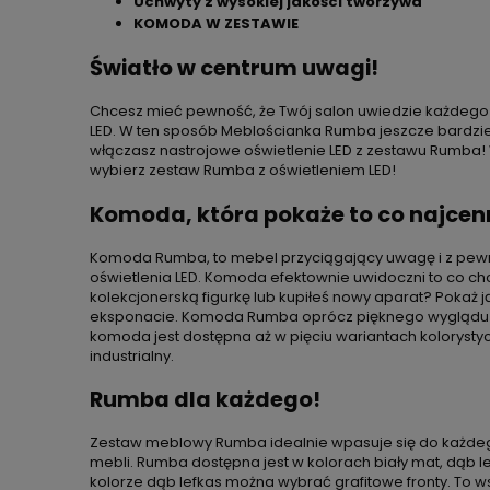
Uchwyty z wysokiej jakości tworzywa
KOMODA W ZESTAWIE
Światło w centrum uwagi!
Chcesz mieć pewność, że Twój salon uwiedzie każdego
LED. W ten sposób Meblościanka Rumba jeszcze bardziej z
włączasz nastrojowe oświetlenie LED z zestawu Rumba!
wybierz zestaw Rumba z oświetleniem LED!
Komoda, która pokaże to co najcen
Komoda Rumba, to mebel przyciągający uwagę i z pewnośc
oświetlenia LED. Komoda efektownie uwidoczni to co ch
kolekcjonerską figurkę lub kupiłeś nowy aparat? Poka
eksponacie. Komoda Rumba oprócz pięknego wyglądu p
komoda jest dostępna aż w pięciu wariantach kolorysty
industrialny.
Rumba dla każdego!
Zestaw meblowy Rumba idealnie wpasuje się do każdego 
mebli. Rumba dostępna jest w kolorach biały mat, dąb l
kolorze dąb lefkas można wybrać grafitowe fronty. To 