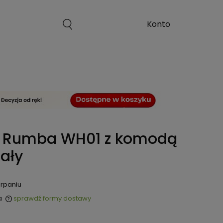
a Rumba WH01 z komodą
ały
rpaniu
a
sprawdź formy dostawy