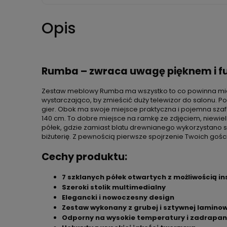
Opis
Rumba – zwraca uwagę pięknem i f
Zestaw meblowy Rumba ma wszystko to co powinna mieć
wystarczająco, by zmieścić duży telewizor do salonu. P
gier. Obok ma swoje miejsce praktyczna i pojemna szaf
140 cm. To dobre miejsce na ramkę ze zdjęciem, niewielk
półek, gdzie zamiast blatu drewnianego wykorzystano sz
biżuterię. Z pewnością pierwsze spojrzenie Twoich gośc
Cechy produktu:
7 szklanych półek otwartych z możliwością ins
Szeroki stolik multimedialny
Elegancki i nowoczesny design
Zestaw wykonany z grubej i sztywnej lamino
Odporny na wysokie temperatury i zadrapan