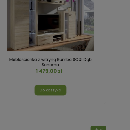
Meblościanka z witryną Rumba SO01 Dąb
Mebl
Sonoma
1 479,00 zł
Do koszyka