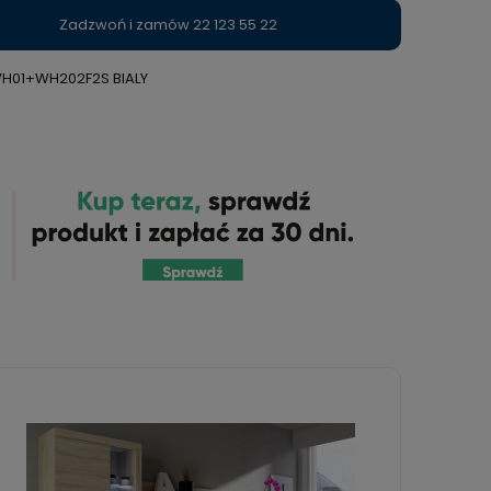
Zadzwoń i zamów 22 123 55 22
H01+WH202F2S BIALY