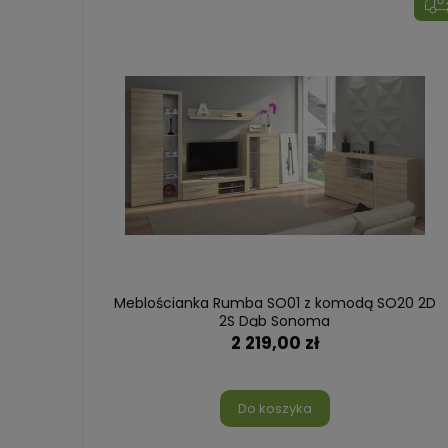
Biały
Meblościanka Rumba SO01 z komodą SO20 2D
2S Dąb Sonoma
2 219,00 zł
Do koszyka