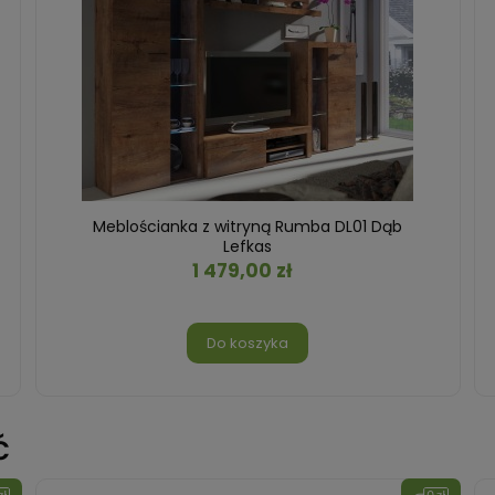
Meblościanka z witryną Rumba DL01 Dąb
Lefkas
1 479,00 zł
Do koszyka
ć