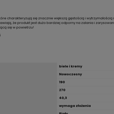
óre charakteryzują się znacznie większą gęstością i wytrzymałością
ją, że produkt jest dużo bardziej odporny na zalania i zarysowania
zącą się w powietrzu!
i
biele i kremy
Nowoczesny
190
270
40,3
wymaga złożenia
Biały