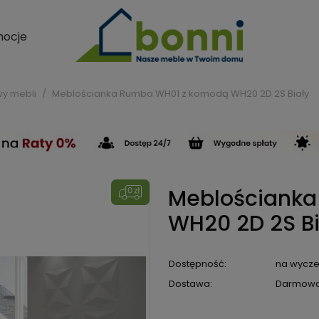
ocje
y mebli
Meblościanka Rumba WH01 z komodą WH20 2D 2S Biały
Meblościank
WH20 2D 2S Bi
Dostępność:
na wycze
Dostawa:
Darmow