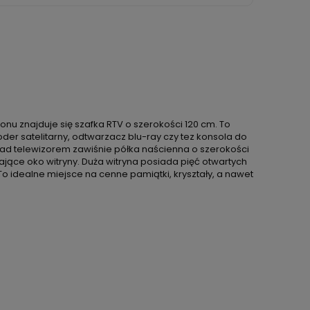
znajduje się szafka RTV o szerokości 120 cm. To
der satelitarny, odtwarzacz blu-ray czy tez konsola do
Nad telewizorem zawiśnie półka naścienna o szerokości
ające oko witryny. Duża witryna posiada pięć otwartych
o idealne miejsce na cenne pamiątki, kryształy, a nawet