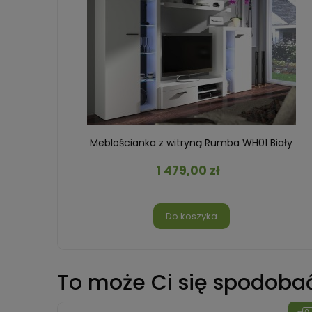
Meblościanka z witryną Rumba WH01 Biały
1 479,00 zł
Do koszyka
To może Ci się spodoba