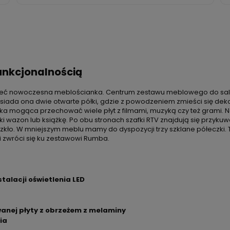
unkcjonalnością
 nowoczesna meblościanka. Centrum zestawu meblowego do salonu 
osiada ona dwie otwarte półki, gdzie z powodzeniem zmieści się deko
ka mogąca przechować wiele płyt z filmami, muzyką czy też grami. 
i wazon lub książkę. Po obu stronach szafki RTV znajdują się przykuw
kło. W mniejszym meblu mamy do dyspozycji trzy szklane półeczki. T
i zwróci się ku zestawowi Rumba.
talacji oświetlenia LED
wanej płyty z obrzeżem z melaminy
ia