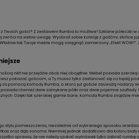
 z Twoich gości? Z zestawem Rumba to możliwe! Szklane półeczki 
wróci na siebie uwagę. Wyobraź sobie kolację z gośćmi, słońce już za
 Właśnie tak Twoje meble mogą osiągnąć zamierzony „Efekt WOW!”. 
niejsze
ią nikt nie przejdzie obok niej obojętnie. Mebel posiada szeroką i 
cesz pokazać gościom, a Ty musisz tylko zastanowić się co będą po
ż ją za pomocą komody Rumba, a skoro już goście zauważą nadarzy 
osiada również dwie zamykane półki oraz dwie pojemne szuflady.
cznych. Dzięki tak szerokiej gamie barw, komoda Rumba znajdzie mi
stylu pomieszczenia, niezależnie od wybranego sposobu aranżacji. 
efkas oraz dąb sonoma. Niemniej jednak dodatkowo dla koloru biały m
wszystko sprawia, że nie należy szukać wymówek tylko zabrać rumbę 