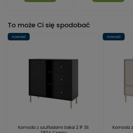
To może Ci się spodobać
nowość
nowość
Komoda z szufladami Sakai 2 1F 3S
Komoda z 
T824 Czarny