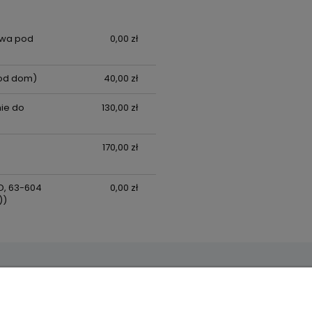
awa pod
0,00 zł
od dom)
40,00 zł
ie do
130,00 zł
170,00 zł
D, 63-604
0,00 zł
))
wa
Informacje
O nas