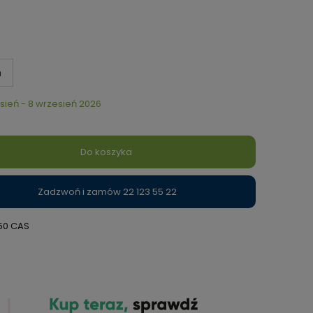
m
sień - 8 wrzesień 2026
Do koszyka
Zadzwoń i zamów 22 123 55 22
50 CAS