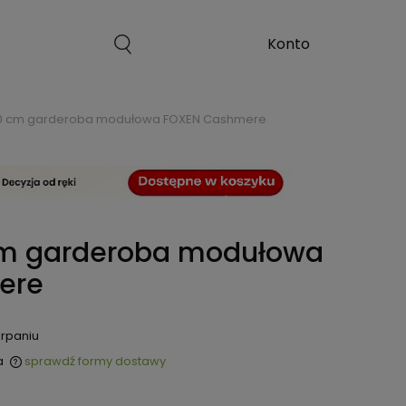
50 cm garderoba modułowa FOXEN Cashmere
cm garderoba modułowa
ere
rpaniu
a
sprawdź formy dostawy