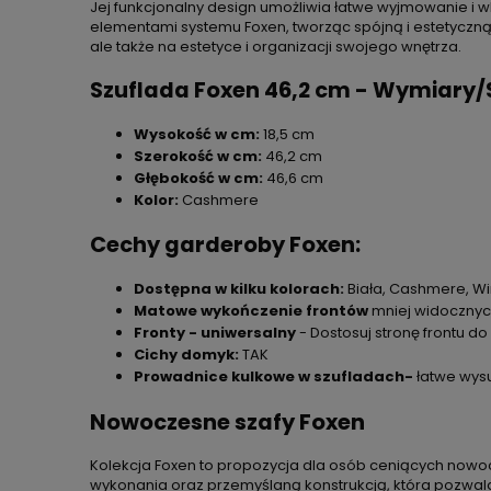
Jej funkcjonalny design umożliwia łatwe wyjmowanie i 
elementami systemu Foxen, tworząc spójną i estetyczną 
ale także na estetyce i organizacji swojego wnętrza.
Szuflada Foxen 46,2 cm - Wymiary/
Wysokość w cm:
18,5 cm
Szerokość w cm:
46,2 cm
Głębokość w cm:
46,6 cm
Kolor:
Cashmere
Cechy garderoby Foxen:
Dostępna w kilku kolorach:
Biała, Cashmere, Wi
Matowe wykończenie frontów
mniej widocznych
Fronty - uniwersalny
- Dostosuj stronę frontu d
Cichy domyk:
TAK
Prowadnice kulkowe w szufladach-
łatwe wysu
Nowoczesne szafy Foxen
Kolekcja Foxen to propozycja dla osób ceniących nowoc
wykonania oraz przemyślaną konstrukcją, która pozwala n