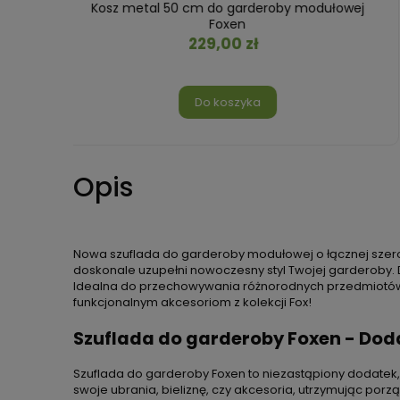
owej
Kosz metal 80/100 cm do garderoba
modułowa Foxen
259,00 zł
Do koszyka
Opis
Nowa szuflada do garderoby modułowej o łącznej szer
doskonale uzupełni nowoczesny styl Twojej garderoby. Dz
Idealna do przechowywania różnorodnych przedmiotów za
funkcjonalnym akcesoriom z kolekcji Fox!
Szuflada do garderoby Foxen - Dod
Szuflada do garderoby Foxen to niezastąpiony dodatek
swoje ubrania, bieliznę, czy akcesoria, utrzymując por