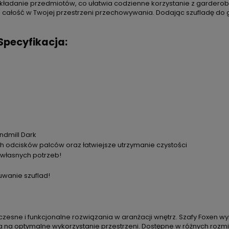
wkładanie przedmiotów, co ułatwia codzienne korzystanie z garderob
całość w Twojej przestrzeni przechowywania. Dodając szufladę do ga
Specyfikacja:
ndmill Dark
 odcisków palców oraz łatwiejsze utrzymanie czystości
o własnych potrzeb!
wanie szuflad!
zesne i funkcjonalne rozwiązania w aranżacji wnętrz. Szafy Foxen w
a optymalne wykorzystanie przestrzeni. Dostępne w różnych rozmiarac