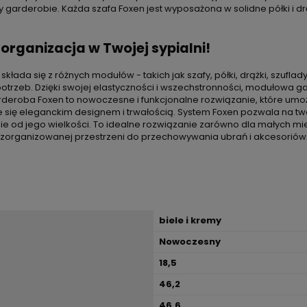
y garderobie. Każda szafa Foxen jest wyposażona w solidne półki i dr
ganizacja w Twojej sypialni!
ada się z różnych modułów - takich jak szafy, półki, drążki, szufla
 potrzeb. Dzięki swojej elastyczności i wszechstronności, modułow
eroba Foxen to nowoczesne i funkcjonalne rozwiązanie, które umożl
je się eleganckim designem i trwałością. System Foxen pozwala na
e od jego wielkości. To idealne rozwiązanie zarówno dla małych mies
organizowanej przestrzeni do przechowywania ubrań i akcesoriów
biele i kremy
Nowoczesny
18,5
46,2
46,6