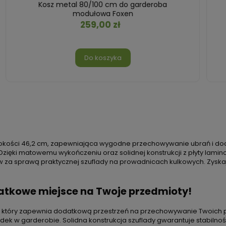
Półki 50 cm garderoba modułowa FOXEN
Cashmere
209,00 zł
Do koszyka
okości 46,2 cm, zapewniająca wygodne przechowywanie ubrań i dod
ięki matowemu wykończeniu oraz solidnej konstrukcji z płyty laminow
 sprawą praktycznej szuflady na prowadnicach kulkowych. Zyskaj wi
atkowe miejsce na Twoje przedmioty!
, który zapewnia dodatkową przestrzeń na przechowywanie Twoich p
ządek w garderobie. Solidna konstrukcja szuflady gwarantuje stabiln