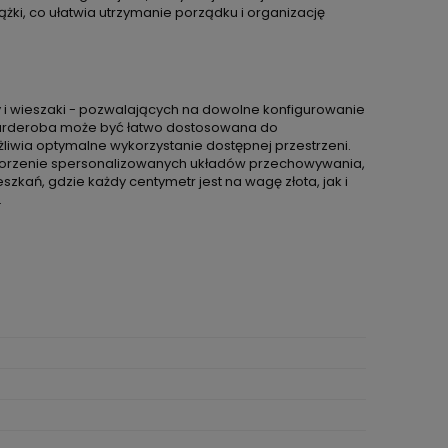
ążki, co ułatwia utrzymanie porządku i organizację
dy i wieszaki - pozwalających na dowolne konfigurowanie
a garderoba może być łatwo dostosowana do
iwia optymalne wykorzystanie dostępnej przestrzeni.
 tworzenie spersonalizowanych układów przechowywania,
zkań, gdzie każdy centymetr jest na wagę złota, jak i
.