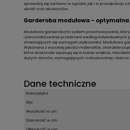
sprawdzą się zarówno w sypialni, jak i w przedpokoju cz
ubrań oraz akcesoriów.
Garderoba modułowa - optymalna or
Modułowa garderoba to system przechowywania, który skł
i personalizowanie przestrzeni według indywidualnych
zmieniających się wymagań użytkownika. Modułowa gard
Wykonana z wysokiej jakości materiałów, charakteryzu
które doskonale wpasują się w każde wnętrze, niezależni
dużych domów, wymagających rozbudowanej i dobrze z
Dane techniczne
Kolorystyka
Styl
Wysokość w cm
Szerokość w cm
Głębokość w cm