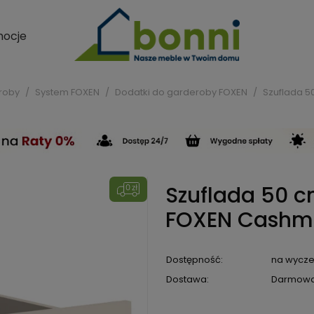
ocje
roby
System FOXEN
Dodatki do garderoby FOXEN
Szuflada 
Szuflada 50 
FOXEN Cashm
Dostępność:
na wycze
Dostawa:
Darmow