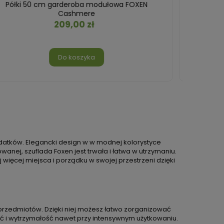
Półki 80/100 cm garderoba modułowa FOXEN
Mod
Cashmere
239,00 zł
Do koszyka
atków. Elegancki design w w modnej kolorystyce
anej, szuflada Foxen jest trwała i łatwa w utrzymaniu.
ęcej miejsca i porządku w swojej przestrzeni dzięki
rzedmiotów. Dzięki niej możesz łatwo zorganizować
ość i wytrzymałość nawet przy intensywnym użytkowaniu.