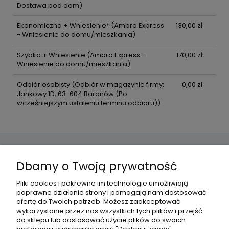
Dostawa pod dom)
Ekonomiczna + Wniesienie*
(Ambro Express
130,00 zł
- Wniesienie do domu/mieszkania)
Szybka + Wniesienie
(Ambro Express -
170,00 zł
Wniesienie do domu/mieszkania)
Odbiór osobisty
(Odbiór w magazynie firmy:
0,00 zł
Jankowy 1D, 63-604 Baranów (Po
wcześniejszym ustaleniu terminu odbioru))
Dbamy o Twoją prywatność
Pomoc
Pliki cookies i pokrewne im technologie umożliwiają
poprawne działanie strony i pomagają nam dostosować
Płatności i dostawa
ofertę do Twoich potrzeb. Możesz zaakceptować
wykorzystanie przez nas wszystkich tych plików i przejść
do sklepu lub dostosować użycie plików do swoich
Informacje