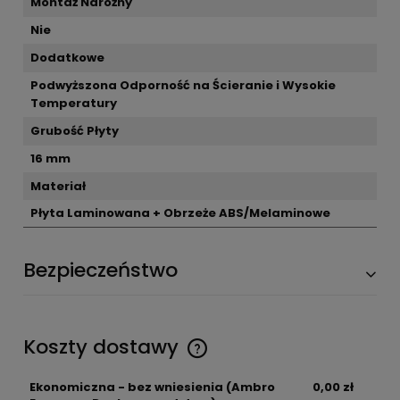
Montaż Narożny
Nie
Dodatkowe
Podwyższona Odporność na Ścieranie i Wysokie
Temperatury
Grubość Płyty
16 mm
Materiał
Płyta Laminowana + Obrzeże ABS/Melaminowe
Bezpieczeństwo
Koszty dostawy
Ekonomiczna - bez wniesienia
(Ambro
0,00 zł