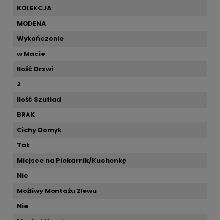
KOLEKCJA
MODENA
Wykończenie
w Macie
Ilość Drzwi
2
Ilość Szuflad
BRAK
Cichy Domyk
Tak
Miejsce na Piekarnik/Kuchenkę
Nie
Możliwy Montażu Zlewu
Nie