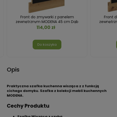
Front do zmywarki z panelem
Front 
zewnętrznym MODENA 45 cm Dąb
zewnętr
Artisan/Czarny
114,00 zł
Do koszyka
Opis
Praktyczna szafka kuchenna wisząca z z funkcją
cichego domyku. Szafka z kolekcji mebli kuchennych
MODENA.
Cechy Produktu
Szafka Wisząca z szybą