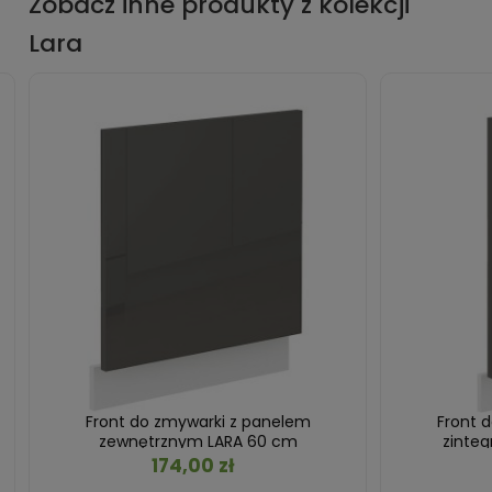
Zobacz inne produkty z kolekcji
Lara
Front do zmywarki z panelem
Front 
zewnętrznym LARA 60 cm
zinte
Grafit/Biały
174,00 zł