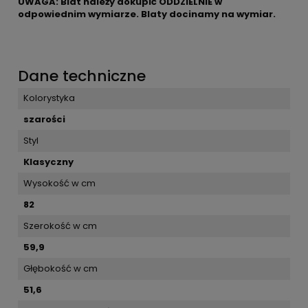
UWAGA: Blat należy dokupić ODDZIELNIE w
odpowiednim wymiarze. Blaty docinamy na wymiar.
Dane techniczne
Kolorystyka
szarości
Styl
Klasyczny
Wysokość w cm
82
Szerokość w cm
59,9
Głębokość w cm
51,6