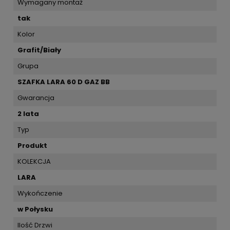
Wymagany montaż
tak
Kolor
Grafit/Biały
Grupa
SZAFKA LARA 60 D GAZ BB
Gwarancja
2 lata
Typ
Produkt
KOLEKCJA
LARA
Wykończenie
w Połysku
Ilość Drzwi