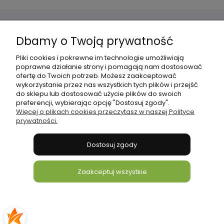
Dbamy o Twoją prywatność
Pomoc
Pliki cookies i pokrewne im technologie umożliwiają
poprawne działanie strony i pomagają nam dostosować
Płatności i dostawa
ofertę do Twoich potrzeb. Możesz zaakceptować
wykorzystanie przez nas wszystkich tych plików i przejść
do sklepu lub dostosować użycie plików do swoich
Informacje
preferencji, wybierając opcję "Dostosuj zgody".
Więcej o plikach cookies przeczytasz w naszej Polityce
prywatności.
O nas
Dostosuj zgody
bonni
Zaakceptuj wszystkie
Pokaż pełną wersję strony
Sklep internetowy Shoper.pl