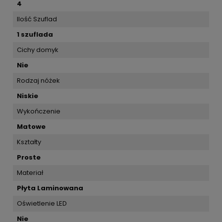
4
Ilość Szuflad
1 szuflada
Cichy domyk
Nie
Rodzaj nóżek
Niskie
Wykończenie
Matowe
Kształty
Proste
Materiał
Płyta Laminowana
Oświetlenie LED
Nie