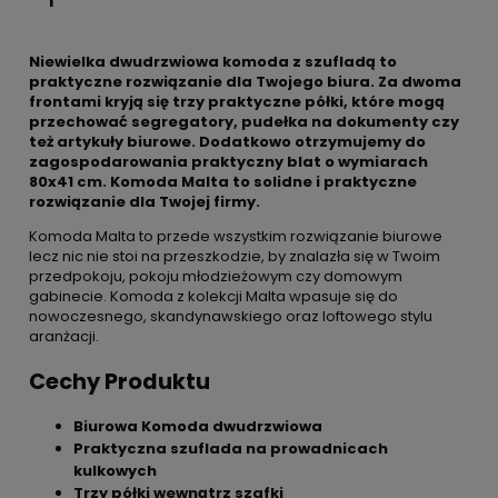
Niewielka dwudrzwiowa komoda z szufladą to
praktyczne rozwiązanie dla Twojego biura. Za dwoma
frontami kryją się trzy praktyczne półki, które mogą
przechować segregatory, pudełka na dokumenty czy
też artykuły biurowe. Dodatkowo otrzymujemy do
zagospodarowania praktyczny blat o wymiarach
80x41 cm. Komoda Malta to solidne i praktyczne
rozwiązanie dla Twojej firmy.
Komoda Malta to przede wszystkim rozwiązanie biurowe
lecz nic nie stoi na przeszkodzie, by znalazła się w Twoim
przedpokoju, pokoju młodzieżowym czy domowym
gabinecie. Komoda z kolekcji Malta wpasuje się do
nowoczesnego, skandynawskiego oraz loftowego stylu
aranżacji.
Cechy Produktu
Biurowa Komoda dwudrzwiowa
Praktyczna szuflada na prowadnicach
kulkowych
Trzy półki wewnątrz szafki