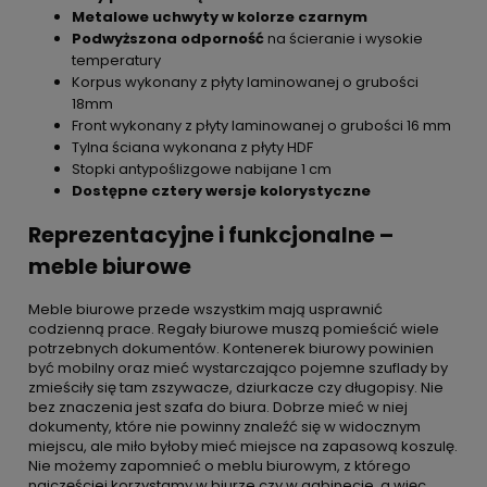
Metalowe uchwyty w kolorze czarnym
Podwyższona odporność
na ścieranie i wysokie
temperatury
Korpus wykonany z płyty laminowanej o grubości
18mm
Front wykonany z płyty laminowanej o grubości 16 mm
Tylna ściana wykonana z płyty HDF
Stopki antypoślizgowe nabijane 1 cm
Dostępne cztery wersje kolorystyczne
Reprezentacyjne i funkcjonalne –
meble biurowe
Meble biurowe przede wszystkim mają usprawnić
codzienną prace. Regały biurowe muszą pomieścić wiele
potrzebnych dokumentów. Kontenerek biurowy powinien
być mobilny oraz mieć wystarczająco pojemne szuflady by
zmieściły się tam zszywacze, dziurkacze czy długopisy. Nie
bez znaczenia jest szafa do biura. Dobrze mieć w niej
dokumenty, które nie powinny znaleźć się w widocznym
miejscu, ale miło byłoby mieć miejsce na zapasową koszulę.
Nie możemy zapomnieć o meblu biurowym, z którego
najczęściej korzystamy w biurze czy w gabinecie, a więc