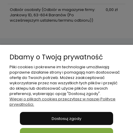
Odbiór osobisty
(Odbiór w magazynie firmy:
0,00 zł
Jankowy 1D, 63-604 Baranów (Po
wcześniejszym ustaleniu terminu odbioru))
Dbamy o Twoją prywatność
Pomoc
Pliki cookies i pokrewne im technologie umożliwiają
poprawne działanie strony i pomagają nam dostosować
Płatności i dostawa
ofertę do Twoich potrzeb. Możesz zaakceptować
wykorzystanie przez nas wszystkich tych plików i przejść
do sklepu lub dostosować użycie plików do swoich
Informacje
preferencji, wybierając opcję "Dostosuj zgody".
Więcej o plikach cookies przeczytasz w naszej Polityce
prywatności.
O nas
Dostosuj zgody
bonni