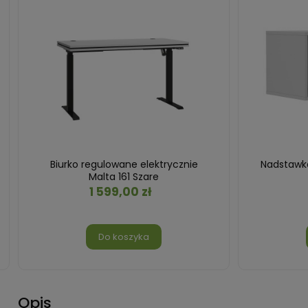
Biurko regulowane elektrycznie
Nadstawka
Malta 161 Szare
1 599,00 zł
Do koszyka
Opis