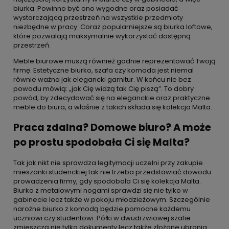
biurka. Powinno być ono wygodne oraz posiadać
wystarczającą przestrzeń na wszystkie przedmioty
niezbędne w pracy. Coraz popularniejsze są biurka loftowe,
które pozwalają maksymalnie wykorzystać dostępną
przestrzeń.
Meble biurowe muszą również godnie reprezentować Twoją
firmę. Estetyczne biurko, szafa czy komoda jest niemal
równie ważna jak elegancki garnitur. W końcu nie bez
powodu mówią: „jak Cię widzą tak Cię piszą”. To dobry
powód, by zdecydować się na eleganckie oraz praktyczne
meble do biura, a właśnie z takich składa się kolekcja Malta.
Praca zdalna? Domowe biuro? A może
po prostu spodobała Ci się Malta?
Tak jak nikt nie sprawdza legitymacji uczelni przy zakupie
mieszanki studenckiej tak nie trzeba przedstawiać dowodu
prowadzenia firmy, gdy spodobała Ci się kolekcja Malta.
Biurko z metalowymi nogami sprawdzi się nie tylko w
gabinecie lecz także w pokoju młodzieżowym. Szczególnie
narożne biurko z komodą będzie pomocne każdemu
uczniowi czy studentowi. Półki w dwudrzwiowej szafie
zmieszczą nie tylko dokumenty lecz także złożone ubrania.