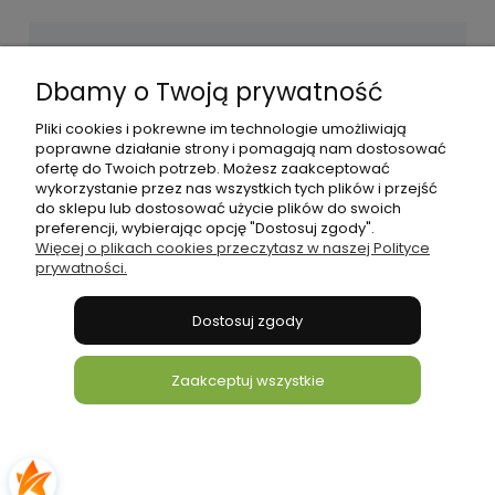
Dbamy o Twoją prywatność
Pomoc
Pliki cookies i pokrewne im technologie umożliwiają
poprawne działanie strony i pomagają nam dostosować
Płatności i dostawa
ofertę do Twoich potrzeb. Możesz zaakceptować
wykorzystanie przez nas wszystkich tych plików i przejść
do sklepu lub dostosować użycie plików do swoich
Informacje
preferencji, wybierając opcję "Dostosuj zgody".
Więcej o plikach cookies przeczytasz w naszej Polityce
prywatności.
O nas
Dostosuj zgody
bonni
Zaakceptuj wszystkie
Pokaż pełną wersję strony
Sklep internetowy Shoper.pl