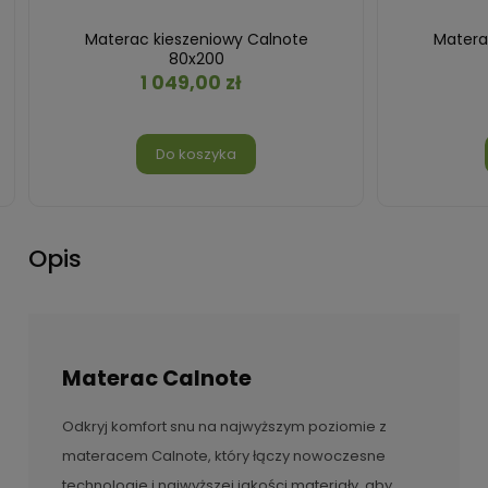
Materac kieszeniowy Calnote
Matera
80x200
1 049,00 zł
Do koszyka
Opis
Materac Calnote
Odkryj komfort snu na najwyższym poziomie z
materacem Calnote, który łączy nowoczesne
technologie i najwyższej jakości materiały, aby