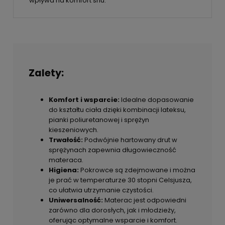
wpływa na komfort snu.
Zalety:
Komfort i wsparcie:
Idealne dopasowanie
do kształtu ciała dzięki kombinacji lateksu,
pianki poliuretanowej i sprężyn
kieszeniowych.
Trwałość:
Podwójnie hartowany drut w
sprężynach zapewnia długowieczność
materaca.
Higiena:
Pokrowce są zdejmowane i można
je prać w temperaturze 30 stopni Celsjusza,
co ułatwia utrzymanie czystości.
Uniwersalność:
Materac jest odpowiedni
zarówno dla dorosłych, jak i młodzieży,
oferując optymalne wsparcie i komfort.