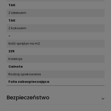
TAK
Z lateksem
TAK
Z kokosem
-
Ilość sprężyn na m2
225
Kolekcja
Calnote
Rodzaj opakowania
Folia zabezpieczająca
Bezpieczeństwo