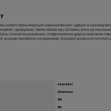
dy
any został z listew klejonych wielowarstwowo i giętych w wysokiej 
ałość i sprężystość. Stelaż składa się z 20 listew, które są mocow
różne, również te pocketowe i multipocketowe gdyż przestrzenie mię
cych pracuje niezależnie od sąsiedniej. Znacząco podnosi to komfort 
szarości
Glamour
95
85