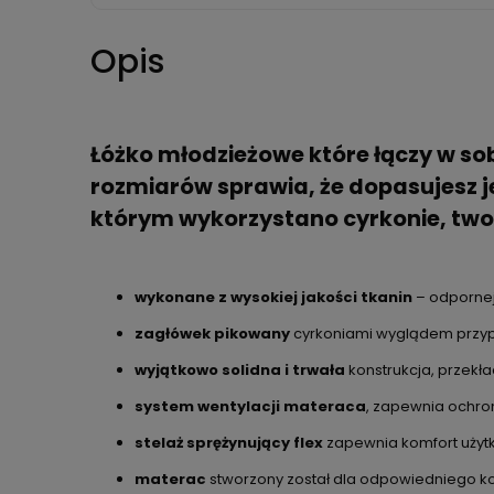
Opis
Łóżko młodzieżowe które łączy w s
rozmiarów sprawia, że dopasujesz j
którym wykorzystano cyrkonie, two
wykonane z wysokiej jakości tkanin
– odpornej 
zagłówek pikowany
cyrkoniami wyglądem przyp
wyjątkowo solidna i trwała
konstrukcja, przekła
system wentylacji materaca
, zapewnia ochr
stelaż sprężynujący flex
zapewnia komfort użyt
materac
stworzony został dla odpowiedniego k