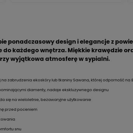
obie ponadczasowy design i elegancje z pow
e do każdego wnętrza. Miękkie krawędzie or
rzy wyjątkowa atmosferę w sypialni.
na zabrudzenia ekoskóry lub tkaniny Sawana, której odporność na ści
ominającymi diamenty, nadaje ekskluzywnego designu
da się na wieloletnie, bezawaryjne użytkowanie
onę przed poceniem
kowania
omfortu snu