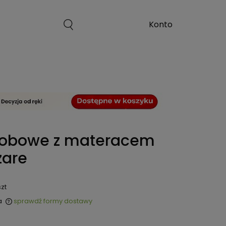
sobowe z materacem
zare
szt
a
sprawdź formy dostawy