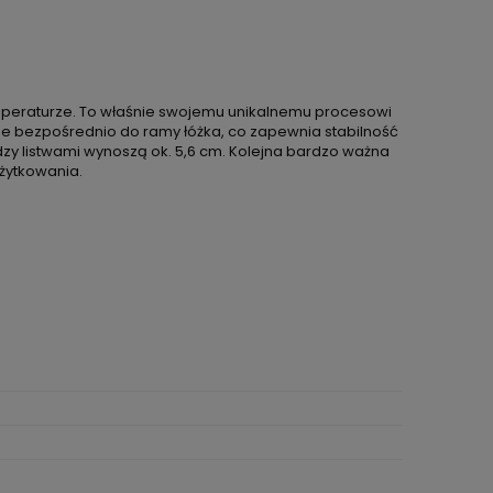
temperaturze. To właśnie swojemu unikalnemu procesowi
ane bezpośrednio do ramy łóżka, co zapewnia stabilność
dzy listwami wynoszą ok. 5,6 cm. Kolejna bardzo ważna
użytkowania.