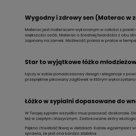
Wygodny i zdrowy sen (Materac w z
Materac jest materacem wykonanym w całości z pianki 
większości osób. Materac o średniej twardości z obu s
zapinany na zamek. Możliwość prania w pralce w temper
Star to wyjątkowe łóżko młodzieżo
Łączy w sobie ponadczasowy design i elegancje z pow
przepięknie pikowany zagłówek w którym wykorzystano c
Łóżko w sypialni dopasowane do wn
W Twojej sypialni wszystko musi pasować doskonale. Dl
też w ciepłym i klasycznym. Zastosowane skóry ekologic
Piękno i trwałość tkwią w detalach. Każde egzemplarz w
sprawia, że jest ona bardzo stabilna.