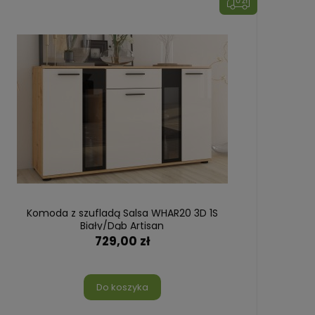
Komoda z szufladą Salsa WHAR20 3D 1S
Łóżk
Biały/Dąb Artisan
729,00 zł
Do koszyka