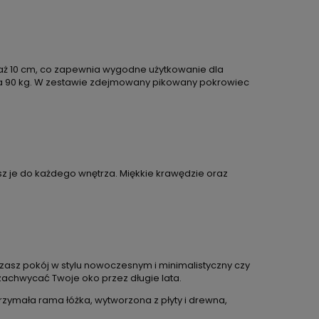
 aż 10 cm, co zapewnia wygodne użytkowanie dla
g a 90 kg. W zestawie zdejmowany pikowany pokrowiec
 je do każdego wnętrza. Miękkie krawędzie oraz
zasz pokój w stylu nowoczesnym i minimalistyczny czy
 zachwycać Twoje oko przez długie lata.
rzymała rama łóżka, wytworzona z płyty i drewna,