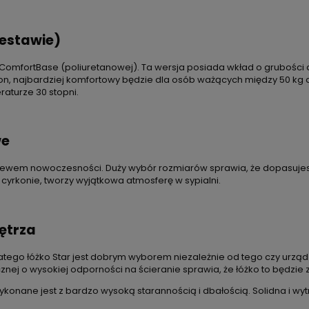
estawie)
ComfortBase (poliuretanowej). Ta wersja posiada wkład o grubości
tron, najbardziej komfortowy będzie dla osób ważących między 50 k
aturze 30 stopni.
we
iewem nowoczesności. Duży wybór rozmiarów sprawia, że dopasujesz
yrkonie, tworzy wyjątkowa atmosferę w sypialni.
ętrza
atego łóżko Star jest dobrym wyborem niezależnie od tego czy urząd
znej o wysokiej odporności na ścieranie sprawia, że łóżko to będzie
ykonane jest z bardzo wysoką starannością i dbałością. Solidna i wyt