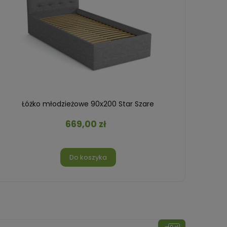
Łóżko młodzieżowe 90x200 Star Szare
Ł
669,00 zł
Do koszyka
nowość