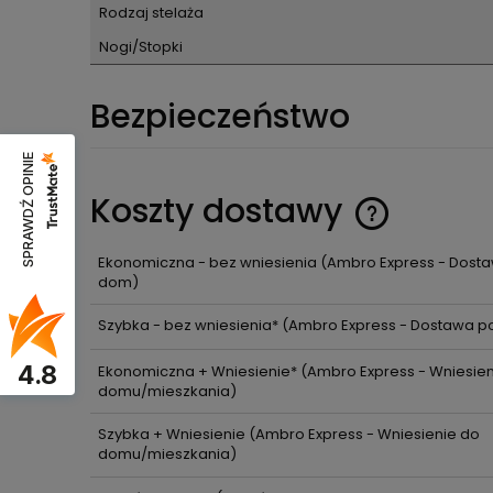
Rodzaj stelaża
Nogi/Stopki
Bezpieczeństwo
SPRAWDŹ OPINIE
Koszty dostawy
Ekonomiczna - bez wniesienia
(Ambro Express - Dost
dom)
Szybka - bez wniesienia*
(Ambro Express - Dostawa p
4.8
Ekonomiczna + Wniesienie*
(Ambro Express - Wniesien
domu/mieszkania)
Szybka + Wniesienie
(Ambro Express - Wniesienie do
domu/mieszkania)