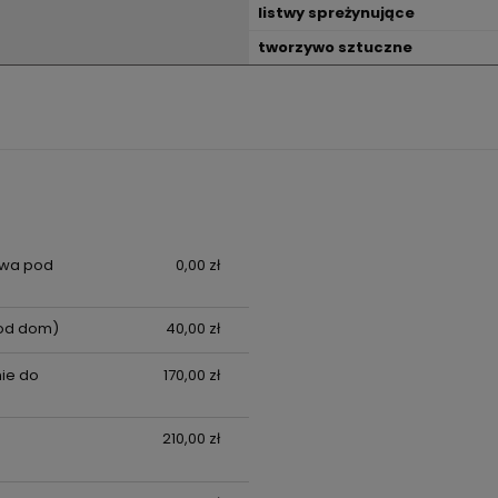
listwy spreżynujące
tworzywo sztuczne
awa pod
0,00 zł
od dom)
40,00 zł
ie do
170,00 zł
210,00 zł