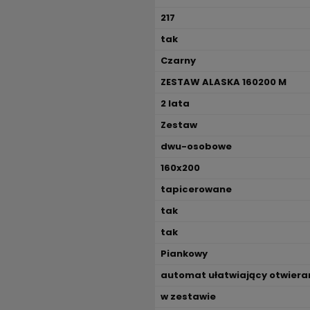
217
tak
Czarny
ZESTAW ALASKA 160200 M
2 lata
Zestaw
dwu-osobowe
160x200
tapicerowane
tak
tak
Piankowy
automat ułatwiający otwiera
w zestawie