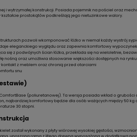
j i wytrzymałej konstrukcji. Posiada pojemnik na pościel oraz mec
 kształcie prostokątów podkreślają jego nietuzinkowe walory.
strukturach pozwoli wkomponować łóżko w niemal każdy wystrój sypi
nadaje eleganckiego wyglądu oraz zapewnia komfortowy wypoczyne
ca się z podwójnych ścian łóżka, przekłada się na wieloletnie, beza
łę nośną oraz umożliwia stosowanie większości dostępnych na rynk
kontakt z meblem oraz chronią przed otarciami
omfortu snu
estawie)
ComfortBase (poliuretanowej). Ta wersja posiada wkład o grubości
tron, najbardziej komfortowy będzie dla osób ważących między 50 k
aturze 30 stopni.
nstrukcja
Szkielet został wykonany z płyty wiórowej wysokiej gęstości, wzmocni
ewniana, unoszona rama z litego drewna wyposażona w dodatkową po