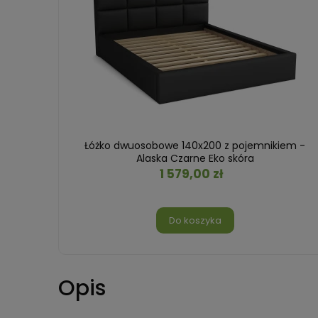
iem -
Łóżko dwuosobowe 140x200 z pojemnikiem -
Alaska Czarne Eko skóra
1 579,00 zł
Do koszyka
Opis