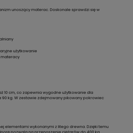
hanizm unoszący materac. Doskonale sprawdzi się w
alniany
k
waryjne użytkowanie
u materacy
 aż 10 cm, co zapewnia wygodne użytkowanie dla
g a 90 kg. W zestawie zdejmowany pikowany pokrowiec
onej elementami wykonanymi z litego drewna. Dzięki temu
dporę pozwala na przenoszenie ciężarów do 400 kg.