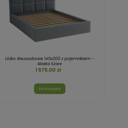
Łóżko dwuosobowe 140x200 z pojemnikiem -
Łóżk
Alaska Szare
1 579,00 zł
Do koszyka