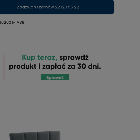
Zadzwoń i zamów 22 123 55 22
60200 M A38