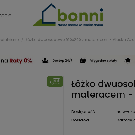
ocje
ypialniane
Łóżko dwuosobowe 160x200 z materacem - Alaska Cza
Łóżko dwuoso
materacem - 
Dostępność:
na wycze
Dostawa:
Darmow