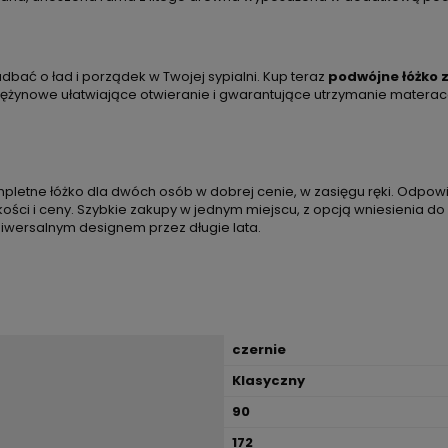
bać o ład i porządek w Twojej sypialni. Kup teraz
podwójne łóżko
rężynowe ułatwiające otwieranie i gwarantujące utrzymanie materac
letne łóżko dla dwóch osób w dobrej cenie, w zasięgu ręki. Odpowi
akości i ceny. Szybkie zakupy w jednym miejscu, z opcją wniesienia 
iwersalnym designem przez długie lata.
czernie
Klasyczny
90
172