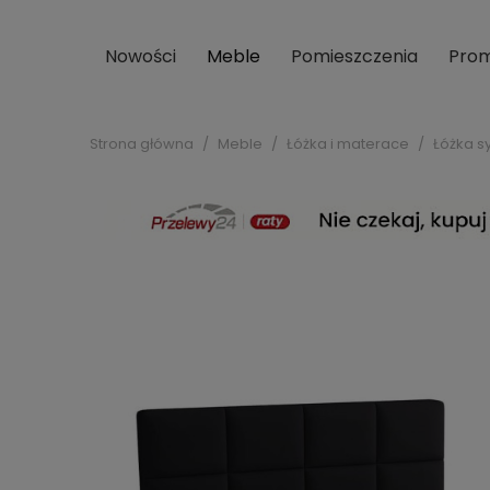
Nowości
Meble
Pomieszczenia
Prom
Strona główna
Meble
Łóżka i materace
Łóżka s