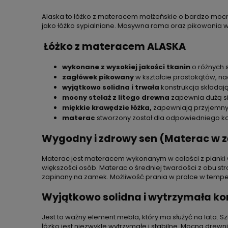
Alaska to łóżko z materacem małżeńskie o bardzo mocne
jako łóżko sypialniane. Masywna rama oraz pikowania w
Łóżko z materacem ALASKA
wykonane z wysokiej jakości tkanin
o różnych 
zagłówek pikowany
w kształcie prostokątów, 
wyjątkowo solidna i trwała
konstrukcja składają
mocny stelaż z litego drewna
zapewnia dużą si
miękkie krawędzie łóżka,
zapewniają przyjemny 
materac
stworzony został dla odpowiedniego k
Wygodny i zdrowy sen (Materac w z
Materac jest materacem wykonanym w całości z pianki 
większości osób. Materac o średniej twardości z obu s
zapinany na zamek. Możliwość prania w pralce w temper
Wyjątkowo solidna i wytrzymała ko
Jest to ważny element mebla, który ma służyć na lata. 
łózko jest niezwykle wytrzymałe i stabilne. Mocna dr