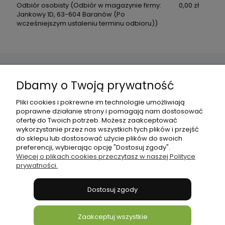
Odbiór osobisty
(Odbiór w magazynie firmy:
0,00 zł
Jankowy 1D, 63-604 Baranów (Po
wcześniejszym ustaleniu terminu odbioru))
Dbamy o Twoją prywatność
Pomoc
Pliki cookies i pokrewne im technologie umożliwiają
poprawne działanie strony i pomagają nam dostosować
Płatności i dostawa
ofertę do Twoich potrzeb. Możesz zaakceptować
wykorzystanie przez nas wszystkich tych plików i przejść
do sklepu lub dostosować użycie plików do swoich
Informacje
preferencji, wybierając opcję "Dostosuj zgody".
Więcej o plikach cookies przeczytasz w naszej Polityce
prywatności.
O nas
Dostosuj zgody
bonni
Zaakceptuj wszystkie