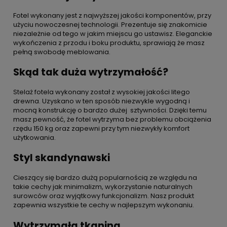
Fotel wykonany jest z najwyższej jakości komponentów, przy
użyciu nowoczesnej technologii. Prezentuje się znakomicie
niezależnie od tego w jakim miejscu go ustawisz. Eleganckie
wykończenia z przodu i boku produktu, sprawiają że masz
pełną swobodę meblowania.
Skąd tak duża wytrzymałość?
Stelaż fotela wykonany został z wysokiej jakości litego
drewna. Uzyskano w ten sposób niezwykle wygodną i
mocną konstrukcję o bardzo dużej sztywności. Dzięki temu
masz pewność, że fotel wytrzyma bez problemu obciążenia
rzędu 150 kg oraz zapewni przy tym niezwykły komfort
użytkowania.
Styl skandynawski
Cieszący się bardzo dużą popularnością ze względu na
takie cechy jak minimalizm, wykorzystanie naturalnych
surowców oraz wyjątkowy funkcjonalizm. Nasz produkt
zapewnia wszystkie te cechy w najlepszym wykonaniu.
Wytrzymała tkanina