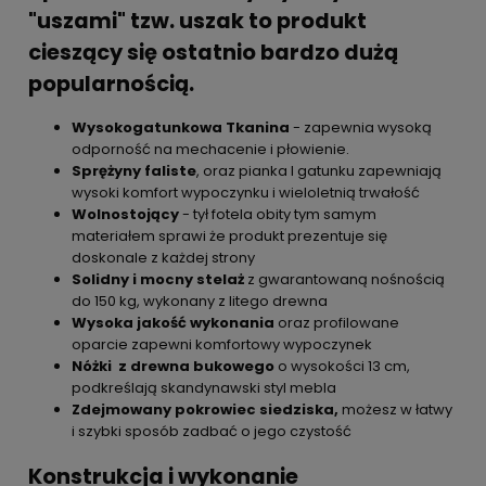
"uszami" tzw. uszak to produkt
cieszący się ostatnio bardzo dużą
popularnością.
Wysokogatunkowa Tkanina
- zapewnia wysoką
odporność na mechacenie i płowienie.
Sprężyny faliste
, oraz pianka I gatunku zapewniają
wysoki komfort wypoczynku i wieloletnią trwałość
Wolnostojący
- tył fotela obity tym samym
materiałem sprawi że produkt prezentuje się
doskonale z każdej strony
Solidny i mocny stelaż
z gwarantowaną nośnością
do 150 kg, wykonany z litego drewna
Wysoka jakość wykonania
oraz profilowane
oparcie zapewni komfortowy wypoczynek
Nóżki z drewna bukowego
o wysokości 13 cm,
podkreślają skandynawski styl mebla
Zdejmowany pokrowiec siedziska,
możesz w łatwy
i szybki sposób zadbać o jego czystość
Konstrukcja i wykonanie