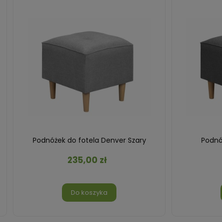
Podnóżek do fotela Denver Szary
Podnó
235,00 zł
Do koszyka