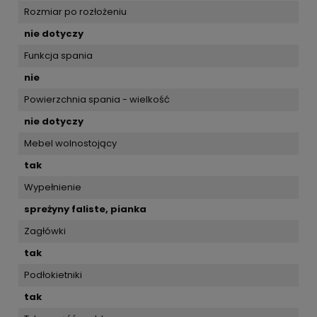
Rozmiar po rozłożeniu
nie dotyczy
Funkcja spania
nie
Powierzchnia spania - wielkość
nie dotyczy
Mebel wolnostojący
tak
Wypełnienie
spreżyny faliste, pianka
Zagłówki
tak
Podłokietniki
tak