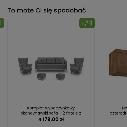
To może Ci się spodobać
Komplet wypoczynkowy
Na
skandynawski sofa + 2 fotele z
czterodr
podnóżkami Szary
4 179,00 zł