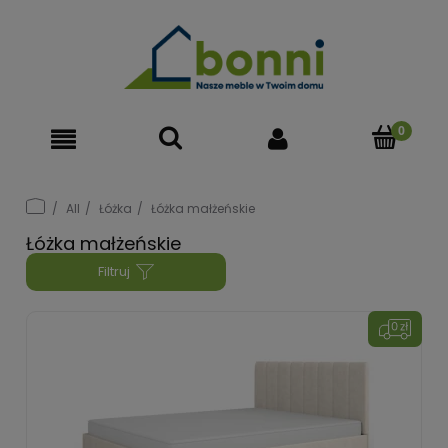
All
Łóżka
Łóżka małżeńskie
Łóżka małżeńskie
Filtruj