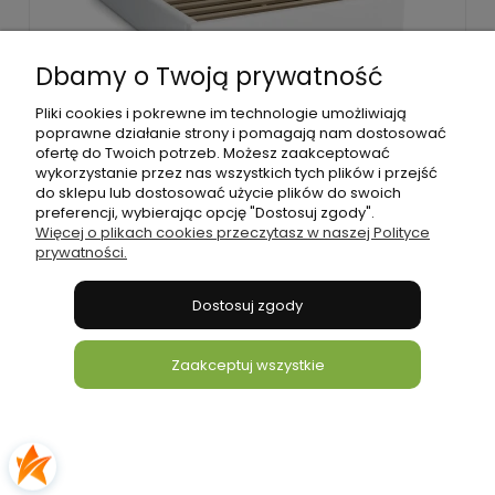
Dbamy o Twoją prywatność
Łóżko z pojemnikiem 180x200 - Alaska Białe Eko
Pliki cookies i pokrewne im technologie umożliwiają
skóra
poprawne działanie strony i pomagają nam dostosować
ofertę do Twoich potrzeb. Możesz zaakceptować
wykorzystanie przez nas wszystkich tych plików i przejść
do sklepu lub dostosować użycie plików do swoich
1 729,00 zł
preferencji, wybierając opcję "Dostosuj zgody".
Więcej o plikach cookies przeczytasz w naszej Polityce
prywatności.
Do koszyka
Dostosuj zgody
Zaakceptuj wszystkie